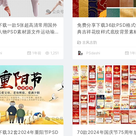
下载一款5张超高清常用国外
免费分享下载36款PSD格
人物PSD素材源文件运动瑜
典吉祥花纹样式底纹背景素材
情页PS大师网站平面设计公
网超高清图片纹理红色祥云
古风古韵
报模板图片美妆医美
素海报平面设计国风贴图站
i
1年前
1,251
PSdashi
1年
载32套2024年重阳节PSD
70款2024年国庆节75周