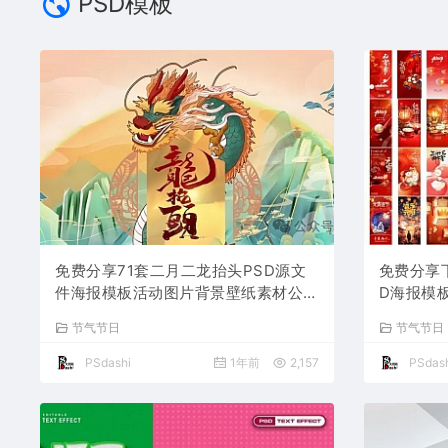
PSD模板
免费分享71套二月二龙抬头PSD源文
免费分享
件海报模板活动图片背景壁纸素材公司
D海报模
企业朋友圈广告PS大师网高清合集中
蛇年节日
节气节日
节气节日
国传统节日平面设计宣传
材公司企
PSdashi
1年前
2,157
PSdash