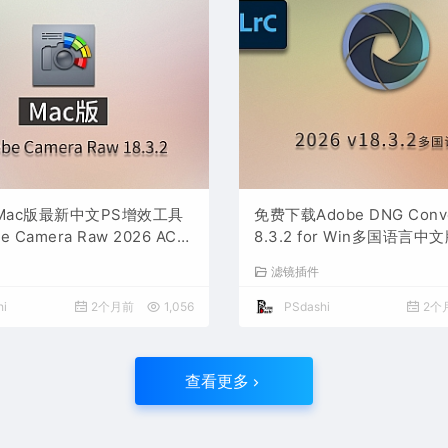
Mac版最新中文PS增效工具
免费下载Adobe DNG Conver
 Camera Raw 2026 ACR
8.3.2 for Win多国语言
2 摄影后期一键安装包预设Lrc
图片RAW相机照片格式转换器
滤镜插件
文档格式打开处理编辑
负片PS插件软件工具
i
2个月前
1,056
PSdashi
2个
查看更多