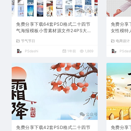
免费分享下载64套PSD格式二十四节
免费分享
气海报模板小雪素材源文件24PS大师
女性模特
网图片平面设计中国传统节日资源整套
伽电商详
节气节日
电商设计
高清朋友圈营销电商宣传
司宣传海
PSdashi
1年前
1,869
PSdash
免费分享下载42套PSD格式二十四节
免费分享下