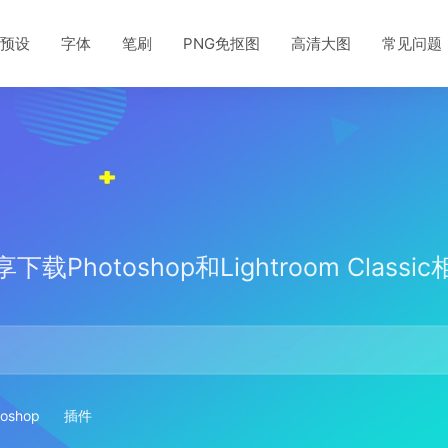
预设
字体
笔刷
PNG免抠图
高清大图
常见问题
载Photoshop和Lightroom Class
toshop
插件