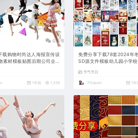
下载购物时尚达人海报宣传设
免费分享下载78套2024年
人物素材模板贴图后期公司企
SD源文件模板幼儿园小学
广告运动免抠图PS大师网可
朋友圈海报宣传24平面设计
节气节日
图片高清合集源文件
包合集活动图片插画图片
i
1年前
1,359
PSdashi
1年