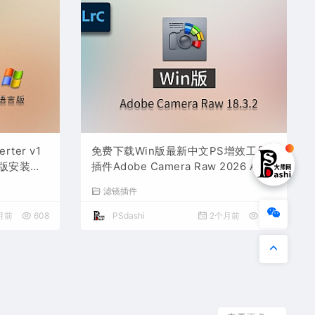
ter v1
免费下载Win版最新中文PS增效工具
中文版安装包
插件Adobe Camera Raw 2026 ACR
Lrc数字
v18.3.2 摄影后期一键安装包预设Lrc
滤镜插件
照片文件文档格式打开处理编辑
月前
608
PSdashi
2个月前
563