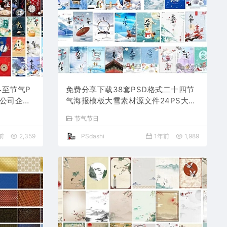
冬至节气P
免费分享下载38套PSD格式二十四节
校公司企业
气海报模板大雪素材源文件24PS大师
师素材打
网图片平面设计中国传统节日资源公司
节气节日
高清朋友圈营销电商宣传
前
2,359
PSdashi
1年前
1,989