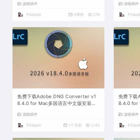
滤镜插件
滤镜插件
照片文件文档格式打开处理编辑
照片文件
PSdashi
4周前
276
PSdash
免费下载Adobe DNG Converter v1
免费下载Ado
8.4.0 for Mac多国语言中文版安装包
8.4.0 
图片RAW相机照片格式转换器Lrc数字
图片RAW
滤镜插件
滤镜插件
负片PS插件软件工具
负片PS
PSdashi
1个月前
1,142
PSdash