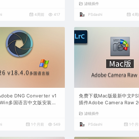
滤镜插件
文档格式打开处理编辑
图设计师平面设计工具
i
4周前
417
PSdashi
4周
be DNG Converter v1
免费下载Mac版最新中文P
for Win多国语言中文版安装包
插件Adobe Camera Raw 2
相机照片格式转换器Lrc数字
v18.4.0 摄影后期一键安装
滤镜插件
插件软件工具
照片文件文档格式打开处理
i
1个月前
549
PSdashi
1个月