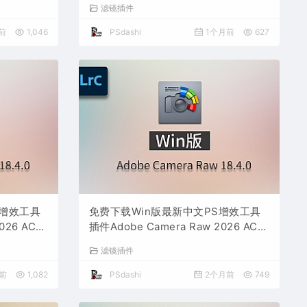
滤镜插件
图设计师平面设计工具
前
1,046
PSdashi
1个月前
627
S增效工具
免费下载Win版最新中文PS增效工具
026 ACR
插件Adobe Camera Raw 2026 ACR
包预设Lrc
v18.4.0 摄影后期一键安装包预设Lrc
滤镜插件
编辑
照片文件文档格式打开处理编辑
前
1,082
PSdashi
2个月前
749