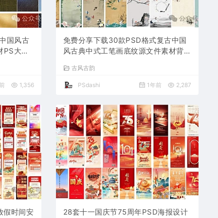
式中国风古
免费分享下载30款PSD格式复古中国
PS大师
风古典中式工笔画底纹源文件素材背景
新年喜庆元
风景山水仙鹤PS大师网绘画平面设计
古风古韵
国画图片花鸟海报模板水墨
前
1,356
PSdashi
1年前
2,287
年放假时间安
28套十一国庆节75周年PSD海报设计