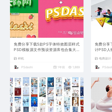
免费分享下载5款PS字体特效图层样式
免费分享
PSD模板源文件预设资源库包合集大
计PSD
全PS大师网摄影师自媒体短视频平面
业朋友圈
样机
电商设计
设计师素材网站3d样机
免费商用
PSdashi
1年前
1,889
PSdash