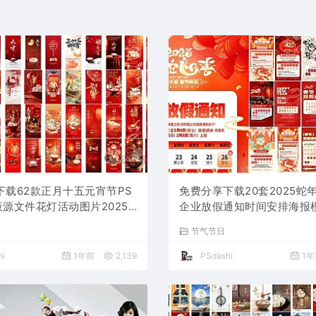
下载62款正月十五元宵节PS
免费分享下载20套2025蛇
板源文件花灯活动图片2025
企业放假通知时间安排海报模
节庆春节氛围喜庆背景设计素
源文件素材PS大师网公司企
节气节日
业朋友圈吃汤圆
节日宣传背景分层图片
i
1年前
2,139
PSdashi
1年