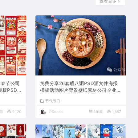
查看更多
年春节公司
免费分享26套腊八粥PSD源文件海报
板PSD
模板活动图片背景壁纸素材公司企业朋
业朋友圈
友圈广告PS大师网高清合集中国传统
节气节日
节日平面设计宣传插国风画
前
2,120
PSdashi
1年前
1,867