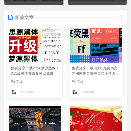
相关文章
免费分享下载27款梦源黑体3.
免费分享下载8款可免费商用
0思源黑体升级版可以免费商
常用黑体合集中英文字体素材
用字体包中文简体PS设计师
库包PS大师网站汇总平面设
字体
字体
必备Win Mac软件工具常用ttf
计师宣传海报广告ttf格式名称
格式合集
不侵权短视频自媒体
PSdashi
PSdashi