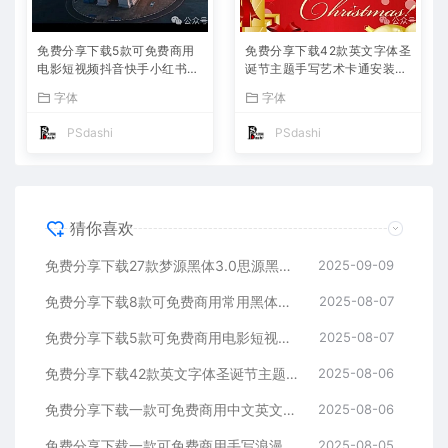
免费分享下载5款可免费商用
免费分享下载42款英文字体圣
电影短视频抖音快手小红书自
诞节主题手写艺术卡通安装包
媒体高级电影感Vlog英文字体
PS大师网可免费商用Procrea
字体
字体
素材库PS大师网平面设计宣
te海报宣传册模板节日活动电
传海报广告ttf格式
商设计素材库
PSdashi
PSdashi
猜你喜欢
免费分享下载27款梦源黑体3.0思源黑体升级版可以免费商用字体包中文简体PS设计师必备Win Mac软件工具常用ttf格式合集
2025-09-09
免费分享下载8款可免费商用常用黑体合集中英文字体素材库包PS大师网站汇总平面设计师宣传海报广告ttf格式名称不侵权短视频自媒体
2025-08-07
免费分享下载5款可免费商用电影短视频抖音快手小红书自媒体高级电影感Vlog英文字体素材库PS大师网平面设计宣传海报广告ttf格式
2025-08-07
免费分享下载42款英文字体圣诞节主题手写艺术卡通安装包PS大师网可免费商用Procreate海报宣传册模板节日活动电商设计素材库
2025-08-06
免费分享下载一款可免费商用中文英文字体素材库PS大师网平面设计手写卡通动漫儿童可爱短视频宣传通用抖音快手小红书自媒体ttf格式
2025-08-06
免费分享下载一款可免费商用手写浪漫Vlog旅游视频剪辑中文简体字体素材PS大师网平面设计短视频通用抖音快手小红书自媒体ttf格式
2025-08-05