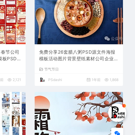
年春节公司
免费分享26套腊八粥PSD源文件海报
板PSD
模板活动图片背景壁纸素材公司企业朋
业朋友圈
友圈广告PS大师网高清合集中国传统
节气节日
节日平面设计宣传插国风画
年前
2,121
PSdashi
1年前
1,868