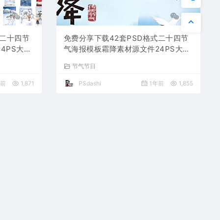
式二十四节
免费分享下载42套PSD格式二十四节
4PS大师
气海报模板霜降素材源文件24PS大师
日资源整套
网图片平面设计中国传统节日资源整套
节气节日
高清朋友圈营销电商宣传
年前
1,871
PSdashi
1年前
1,855