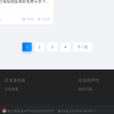
SD海报模版素材免费分享下
师网公司企业朋友圈节日宣传
分层源文件
i
1年前
1,348
1
2
3
4
下一页
更多惊喜
版权声明
点我查看
版权问题
豫公网安备41110002000302号
豫ICP备2024047263号-1