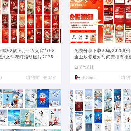
下载62款正月十五元宵节PS
免费分享下载20套2025蛇
板源文件花灯活动图片2025
企业放假通知时间安排海报模
节庆春节氛围喜庆背景设计素
源文件素材PS大师网公司企
节气节日
业朋友圈吃汤圆
节日宣传背景分层图片
i
1年前
2,141
PSdashi
1