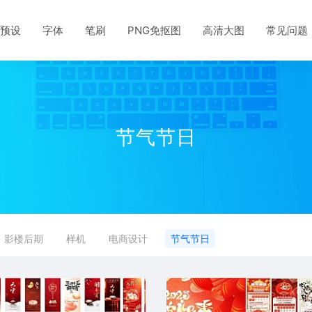
预设
字体
笔刷
PNG免抠图
高清大图
常见问题
节气节日
影楼后期
样机
电商设计
节气节日