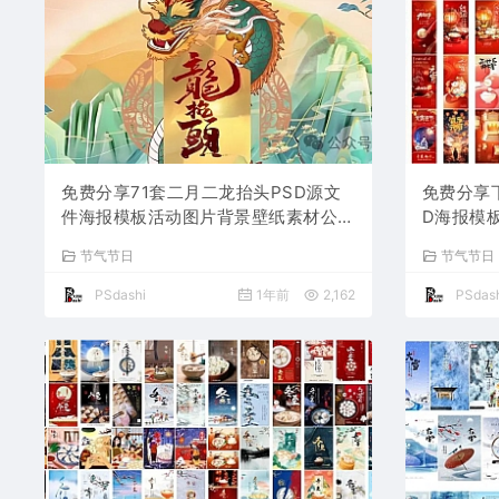
免费分享71套二月二龙抬头PSD源文
免费分享
件海报模板活动图片背景壁纸素材公司
D海报模
企业朋友圈广告PS大师网高清合集中
蛇年节日
节气节日
节气节日
国传统节日平面设计宣传
材公司企
PSdashi
1年前
2,162
PSdash