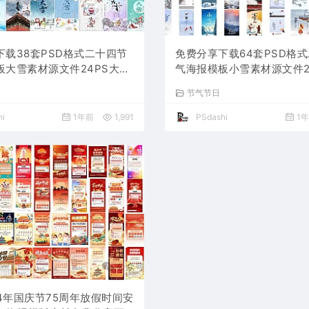
下载38套PSD格式二十四节
免费分享下载64套PSD格
板大雪素材源文件24PS大师
气海报模板小雪素材源文件2
面设计中国传统节日资源公司
网图片平面设计中国传统节
节气节日
圈营销电商宣传
高清朋友圈营销电商宣传
i
1年前
1,991
PSdashi
1
24年国庆节75周年放假时间安