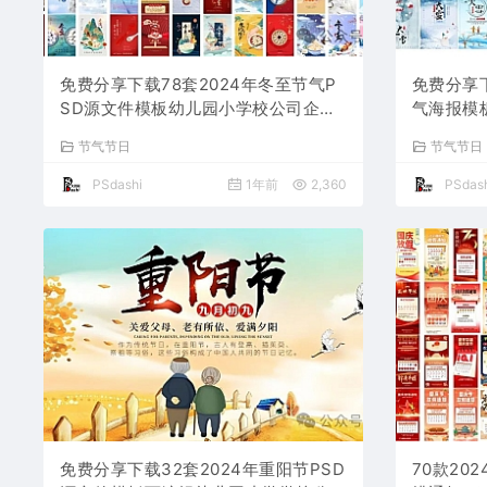
免费分享下载78套2024年冬至节气P
免费分享
SD源文件模板幼儿园小学校公司企业
气海报模
朋友圈海报宣传24平面设计师素材打
网图片平
节气节日
节气节日
包合集活动图片插画图片
高清朋友
PSdashi
1年前
2,360
PSdash
免费分享下载32套2024年重阳节PSD
70款20