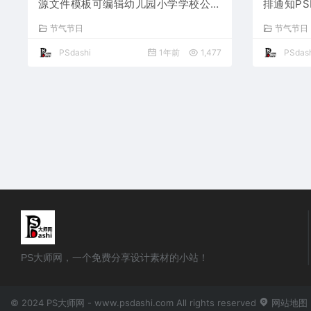
源文件模板可编辑幼儿园小学学校公司
排通知P
企业朋友圈海报宣传PS大师网平面设
载PS大
节气节日
节气节日
计师素材打包合集图片
背景图片
PSdashi
1年前
1,477
PSdash
PS大师网，一个免费分享设计素材的小站！
© 2024 PS大师网 - www.psdashi.com All rights reserved
网站地图