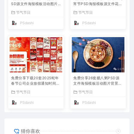
SD源文件海报模板活动图片
宵节PSD海报模板源文件花灯
背景壁纸素材公司企业朋友圈
活动图片2025蛇年节日节庆
节气节日
节气节日
广告PS大师网高清合集中国
春节氛围喜庆背景设计素材公
传统节日平面设计宣传
司企业朋友圈吃汤圆
PSdashi
PSdashi
免费分享下载20套2025蛇年
免费分享26套腊八粥PSD源
春节公司企业放假通知时间安
文件海报模板活动图片背景壁
排海报模板PSD源文件素材P
纸素材公司企业朋友圈广告P
节气节日
节气节日
S大师网公司企业朋友圈节日
S大师网高清合集中国传统节
宣传背景分层图片
日平面设计宣传插国风画
PSdashi
PSdashi
猜你喜欢