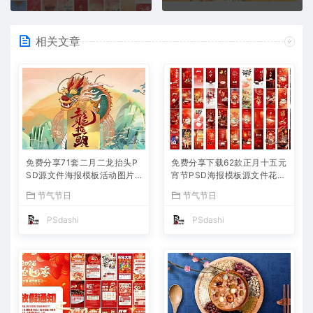
相关文章
免费分享71套二月二龙抬头P
免费分享下载62款正月十五元
SD源文件海报模板活动图片
宵节PSD海报模板源文件花灯
背景壁纸素材公司企业朋友圈
活动图片2025蛇年节日节庆
节气节日
节气节日
广告PS大师网高清合集中国
春节氛围喜庆背景设计素材公
传统节日平面设计宣传
司企业朋友圈吃汤圆
PSdashi
PSdashi