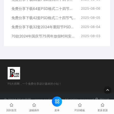
免费分享下载64套PSD格式二十四节气海报模板小雪素材源文件24PS大师网图片平面设计中国传统节日资源整套高清朋友圈营销电商宣传
2025-08-06
免费分享下载42套PSD格式二十四节气海报模板霜降素材源文件24PS大师网图片平面设计中国传统节日资源整套高清朋友圈营销电商宣传
2025-08-05
免费分享下载32套2024年重阳节PSD源文件模板可编辑幼儿园小学学校公司企业朋友圈海报宣传PS大师网平面设计师素材打包合集图片
2025-08-04
70款2024年国庆节75周年放假时间安排通知PSD海报模版素材免费分享下载PS大师网公司企业朋友圈节日宣传背景图片分层源文件
2025-08-03
PS大师网，一个免费分享设计素材的小站！
© 2024 PS大师网 - www.psdashi.com All rights reserved
网站地
图
豫公网安备41110002000302号
豫ICP备2024047263号-1
菜单
回到首页
滤镜插件
PSD模板
更多资源