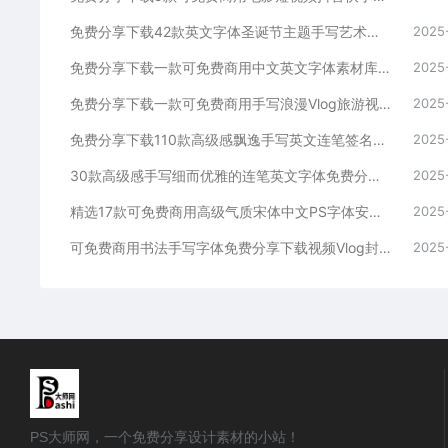
免费分享下载42款英文字体圣诞节主题手写艺术卡通安装包PS大师网可免费商用Procreate海报宣传册模板节日活动电商设计素材库
2025
免费分享下载一款可免费商用中文英文字体素材库PS大师网平面设计手写卡通动漫儿童可爱短视频宣传通用抖音快手小红书自媒体ttf格式
2025
免费分享下载一款可免费商用手写浪漫Vlog旅游视频剪辑中文简体字体素材PS大师网平面设计短视频通用抖音快手小红书自媒体ttf格式
2025
免费分享下载110款高级感飘逸手写英文连笔签名花体字体素材库包PS大师网Procreate绘画平面设计婚礼海报贺卡模板广告包装
2025
30款高级感手写细而优雅的连笔英文字体免费分享下载素材库包合集PS大师网平面设计艺术vlog清新品牌时尚Procreate海报
2025
精选17款可免费商用高级气质宋体中文PS字体安装包procreate素材免费分享下载PS大师网ppt古风衬线pr海报电商平面设计
2025
可免费商用书法手写字体免费分享下载视频Vlog封面户外火锅餐饮海报旅行PS大师网字库包Procreate电商平面宣传合集软件通用
2025
PS大师网，一个免费分享设计素材的小站！