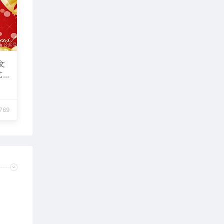
文
艺
网
e海
动
,769