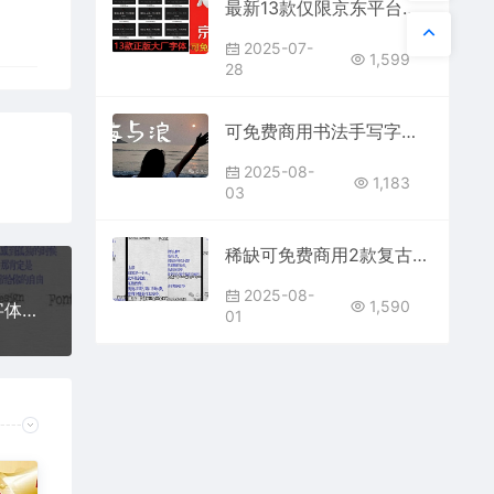
最新13款仅限京东平台免费可商用字体版权库打包分享下载合集包汉仪系列中文部分字体设计师安装完整有哪些是什么品牌店铺开放
2025-07-
1,599
28
可免费商用书法手写字体免费分享下载视频Vlog封面户外火锅餐饮海报旅行PS大师网字库包Procreate电商平面宣传合集软件通用
2025-08-
1,183
03
稀缺可免费商用2款复古做旧铅字印刷风格中英文字体素材包库免费分享下载PS Ai Procreate ttf otf格式设计大师网
2025-08-
1,590
稀缺可免费商用2款复古做旧铅字印刷风格中英文字体素材包库免费分享下载PS Ai Procreate ttf otf格式设计大师网
01