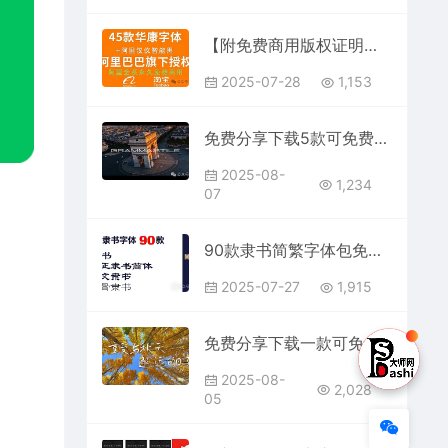
【附免费商用版权证明】最新仅限阿里平台免费可商用字体库打包分享下载合集汉仪智能黑体和华康45款设计安装完整字体包
2025-07-28
1,153
免费分享下载5款可免费商用电影短视频抖音快手小红书自媒体高级电影感Vlog英文字体素材库PS大师网平面设计宣传海报广告ttf格式
2025-08-
1,234
07
90款隶书简繁字体包免费分享下载ps设计素材安装部分可商用古风中文ttf字库古韵中国传统中文全套合集otf古典汉字AI cdr
2025-07-27
1,915
免费分享下载一款可免费商用手写浪漫Vlog旅游视频剪辑中文简体字体素材PS大师网平面设计短视频通用抖音快手小红书自媒体ttf格式
2025-08-
2,028
05