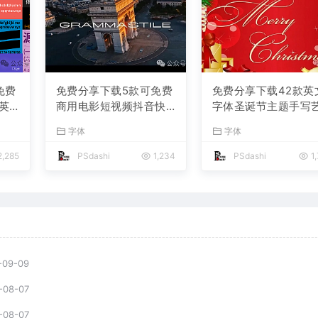
免费
免费分享下载5款可免费
免费分享下载42款英
英
商用电影短视频抖音快
字体圣诞节主题手写
大师
手小红书自媒体高级电
术卡通安装包PS大师
字体
字体
宣
影感Vlog英文字体素材
可免费商用Procreat
名称
库PS大师网平面设计宣
报宣传册模板节日活
,285
PSdashi
1,234
PSdashi
1
传海报广告ttf格式
电商设计素材库
-09-09
-08-07
-08-07