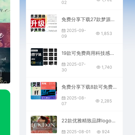
02
免费分享下载27款梦源黑体3.0思源黑体升级版可以免费商用字体包中文简体PS设计师必备Win Mac软件工具常用ttf格式合集
2025-09-
1,853
09
19款可免费商用科技感效果风格PS字体库分享下载电商平面设计师素材最新赛博未来机甲合集.ttf中文英文图片无如何避免字体侵权版权
2025-07-
1,740
30
免费分享下载8款可免费商用常用黑体合集中英文字体素材库包PS大师网站汇总平面设计师宣传海报广告ttf格式名称不侵权短视频自媒体
2025-08-
2,285
07
22款优雅精致品牌logo时尚轻奢衬线英文字体免费分享下载极简杂志排版PS手写素材包电商平面设计师包装艺术字母ttf otf格式
2025-08-01
924