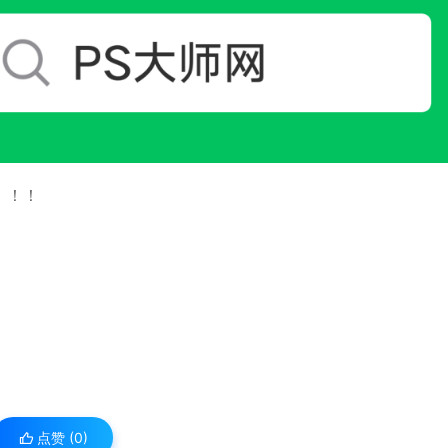
！！！
点赞 (
0
)