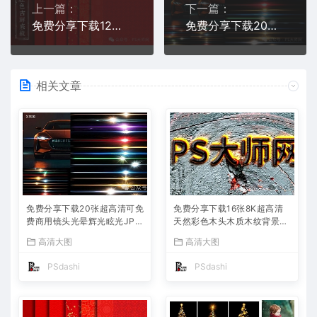
上一篇：
下一篇：
免费分享下载12张4k超高清可免费商用过年红色吉祥喜庆背景底纹素材中国风春节新年古典传统红包JPG图片PS平面设计肌理贴图网站
免费分享下载20张超高清可免费商用镜头光晕辉光眩光JPG素材可快速抠图成PNG图片摄影后期合成叠加溶图PS设计师背景lrc模板
相关文章
免费分享下载20张超高清可免
免费分享下载16张8K超高清
费商用镜头光晕辉光眩光JPG
天然彩色木头木质木纹背景纹
素材可快速抠图成PNG图片摄
理JPG复古怀旧做旧底纹贴图
高清大图
高清大图
影后期合成叠加溶图PS设计
素材图片壁纸ps平面设计后期
师背景lrc模板
海报模板绘画木痕包
PSdashi
PSdashi