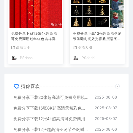
免费分享下载12张4k超高清
免费分享下载12张超高清圣诞
可免费商用过年红色吉祥喜庆
节圣诞树光效光影叠层溶图P
背景底纹素材中国风春节新年
S摄影后期效果图片素材海报
高清大图
高清大图
古典传统红包JPG图片PS平
宣传模板公司朋友圈平面设计
面设计肌理贴图网站
JPG写真特效装饰场景
PSdashi
PSdashi
猜你喜欢
免费分享下载20张超高清可免费商用镜头光晕辉光眩光JPG素材可快速抠图成PNG图片摄影后期合成叠加溶图PS设计师背景lrc模板
2025-08-08
免费分享下载16张8K超高清天然彩色木头木质木纹背景纹理JPG复古怀旧做旧底纹贴图素材图片壁纸ps平面设计后期海报模板绘画木痕包
2025-08-07
免费分享下载12张4k超高清可免费商用过年红色吉祥喜庆背景底纹素材中国风春节新年古典传统红包JPG图片PS平面设计肌理贴图网站
2025-08-07
免费分享下载12张超高清圣诞节圣诞树光效光影叠层溶图PS摄影后期效果图片素材海报宣传模板公司朋友圈平面设计JPG写真特效装饰场景
2025-08-06