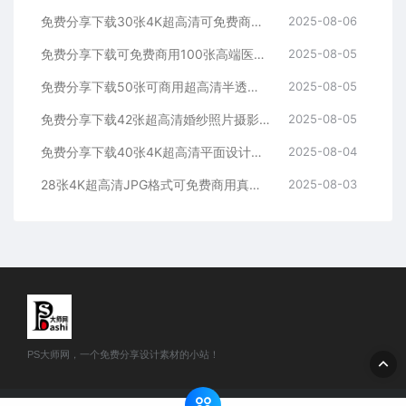
免费分享下载30张4K超高清可免费商用无版权逼真下雪雪花溶图叠加合成素材影楼摄影后期效果PS大师网平面设计背景图片底图虚化光效感
2025-08-06
免费分享下载可免费商用100张高端医美整形护肤美业欧美女性模特人物素材图片超高清大图JPG格式PS大师网平面设计化妆品海报模板
2025-08-05
免费分享下载50张可商用超高清半透明磨砂毛玻璃效果背景图片素材PS大师网照片库包壁纸平面设计海报模板样机ui图标ppt贴图卡片
2025-08-05
免费分享下载42张超高清婚纱照片摄影背景JPG图片素材PS大师网影楼后期效果修图场景模板薇拉室内高端写真定制合成拱门临场真实感
2025-08-05
免费分享下载40张4K超高清平面设计艺术婚礼婚纱散景光斑叠加溶图合成素材影楼后期效果背景图片PS大师网可免费商用虚化光效前景光感
2025-08-04
28张4K超高清JPG格式可免费商用真实质感黑板纹理划痕肌理底纹贴图粉笔图片素材免费分享下载PS大师网宣传设计背景学校园蓝灰绿墙
2025-08-03
PS大师网，一个免费分享设计素材的小站！