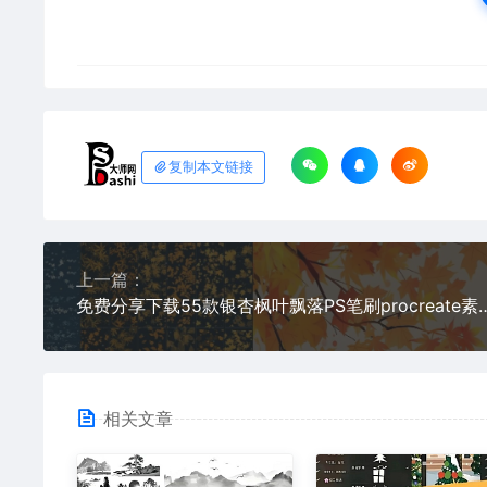
复制本文链接
上一篇：
免费分享下载55款银杏枫叶飘落PS笔刷procreate素材秋天秋季落叶散落背
相关文章