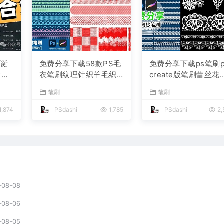
圣诞
免费分享下载58款PS毛
免费分享下载ps笔刷p
树雪
衣笔刷纹理针织羊毛织
create版笔刷蕾丝花
装饰驯
物面料Procreate笔刷布
镂空花纹刺绣缎带服
笔刷
笔刷
宣
料服饰素材PS大师网背
婚纱服装布料PS大师
图
景底纹Photoshop绘画
Photoshop绘画电商
1,874
PSdashi
1,785
PSdashi
2,
插画
计素材
-08-08
-08-06
-08-05