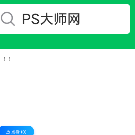
！！！
点赞 (
0
)