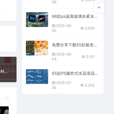
08
66款ps逼真玻璃水雾水珠雨水效果水滴特效笔刷procreate影楼后期雨滴平面设计素材免费分享下载下雨天图片PHOTOSHOP
2025-08-
2,556
02
免费分享下载55款银杏枫叶飘落PS笔刷procreate素材秋天秋季落叶散落背景图片摄影后期效果可免费商用PS大师网影楼设计照片
2025-08-
2,151
04
免费分享下载58款PS毛衣笔刷纹理针织羊毛织物面料Procreate笔刷布料服饰素材PS大师网背景底纹Photoshop绘画插画
65款PS爆炸式水花浪花喷溅笔刷素材包免费分享下载Photoshop电商平面设计网站procreate自取合集大全可商用ipad
2025-07-
2,333
26