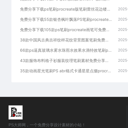
免费分享下载ps笔刷procreate版笔刷蕾丝花边镂空花纹刺绣缎带服饰婚纱服装布料PS大师网Photoshop绘画电商设计素材
2025
免费分享下载55款银杏枫叶飘落PS笔刷procreate素材秋天秋季落叶散落背景图片摄影后期效果可免费商用PS大师网影楼设计照片
2025
免费分享下载105款ps笔刷procreate画笔可免费商用传统中国风水墨国画山水风景插画古风背景图片绘画素材PS大师网简笔大全
2025
38款中国风古典吉祥纹样花纹背景图案笔刷免费分享下载PS Procreate双格式免费分享下载PS大师网图片国潮波纹绘画装饰素材
2025
66款ps逼真玻璃水雾水珠雨水效果水滴特效笔刷procreate影楼后期雨滴平面设计素材免费分享下载下雨天图片PHOTOSHOP
2025
43款服饰布料格子衫服装纹理笔刷素材免费分享下载PS插件预设平面设计 Procreate画笔插画大师网格可爱装饰背景图片网站绘画
2025
35款动画星光笔刷PS abr格式卡通星星点缀procreate brushset可爱星空大师网免费分享下载素材库绘画平面设计师
2025
PS大师网，一个免费分享设计素材的小站！