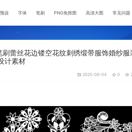
预设
字体
笔刷
PNG免抠图
高清大图
常见问题
te版笔刷蕾丝花边镂空花纹刺绣缎带服饰婚纱服
商设计素材
2025-08-04
0
2