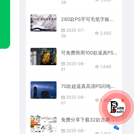
29
280款PS手写毛笔字板写笔刷免费分享下载procreate平面设计素材中国风古风笔触笔迹字体设计书法水墨画画水彩墨迹艺术字全套
2025-07-
2,592
26
可免费商用100款逼真PS阴影叠加覆盖效果笔刷免费分享下载特效图案大师网素材大全画笔shadow overlay brushes
2025-08-
1,649
01
70款超逼真高清PS闪电雷电电流特效笔刷免费分享下载素材效果光线火花雷雨天电击离子预设后期合成画笔电商平面设计师免抠打闪图片
2025-08-
1,459
01
免费分享下载32款古典传统中国风水墨山水PS笔刷古风背景图片素材Procreate水彩绘画国画毛笔设计网站壁纸飞白手绘插画可商用
2025-08-
2,014