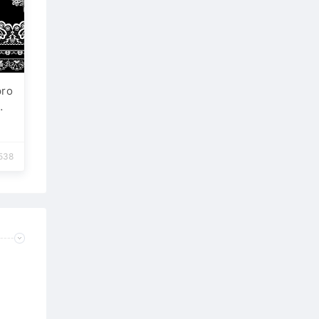
ro
边
饰
网
设
538