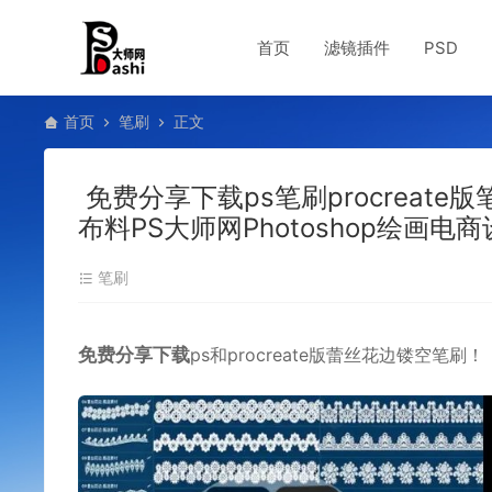
首页
滤镜插件
PSD
首页
笔刷
正文
免费分享下载ps笔刷procrea
布料PS大师网Photoshop绘画电
笔刷
免费分享下载
ps和procreate版蕾丝花边镂空笔刷！