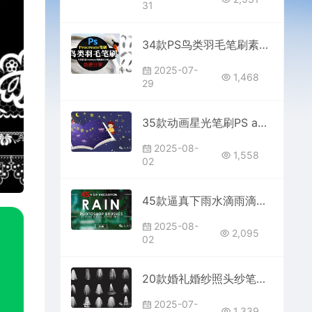
31
34款PS鸟类羽毛笔刷素材免费分享下载Photoshop电商平面设计网站procreate合集大全抠在哪里可商用ipad绘画艺术
2025-07-
1,468
29
35款动画星光笔刷PS abr格式卡通星星点缀procreate brushset可爱星空大师网免费分享下载素材库绘画平面设计师
2025-08-
1,558
02
45款逼真下雨水滴雨滴大雨暴雨笔刷免费分享下载Rain PS Brushes Abr大师网素材库包合集画笔效果Photoshop
2025-08-
2,095
02
20款婚礼婚纱照头纱笔刷合集素材免费分享下载PS设计摄影后期procreate软件提取写真背景逼真样片结婚通用ipad画世界商用
2025-07-
1,339