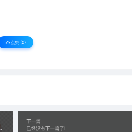
点赞 (
0
)
下一篇：
文件运动瑜伽电商详情页PS大师网站平面设计公司宣传海报模板图片美妆医美
已经没有下一篇了!