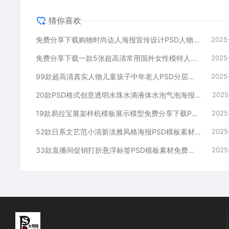
猜你喜欢
免费分享下载购物时尚达人海报宣传设计PSD人物素材模板贴图后期公司企业朋友圈广告运动免抠图PS大师网可免费商用图片高清合集源文件
2025
免费分享下载一款5张超高清常用国外女性模特人物PSD素材源文件运动瑜伽电商详情页PS大师网站平面设计公司宣传海报模板图片美妆医美
2025
99款超高清真实人物儿童孩子中年老人PSD分层素材免费分享下载PS大师网国外模特合集贴图后期效果平面设计景观空间免抠亚洲分析鸟瞰
2025
20款PSD格式创意透明水珠水滴液体水泡气泡海报模板设计免费分享下载打包合集photoshop电商设计师PS大师网源文件高清图片
2025
19款易拉宝展架样机模板展示模型免费分享下载PSD格式源文件品牌VI设计包装招牌广告宣传导视画面灯箱素材图片高级制作X海报样式
2025
52款日系文艺范小清新淡雅风格海报PSD模板素材免费分享下载电商版平面设计作品集合封面高清图片底图杂志排版素雅简约春天极简效果图
2025
33款直播间促销打折悬浮标签PSD模板素材免费分享下载抖音快手短视频电商平台产品贴片平面设计源文件带货背景资源库包前景制作图片
2025