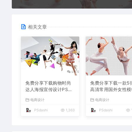
相关文章
免费分享下载购物时尚
免费分享下载一款5
达人海报宣传设计PSD
高清常用国外女性模
人物素材模板贴图后期
人物PSD素材源文
电商设计
电商设计
公司企业朋友圈广告运
动瑜伽电商详情页P
动免抠图PS大师网可免
师网站平面设计公司
PSdashi
1,363
PSdashi
费商用图片高清合集源
传海报模板图片美妆
文件
美