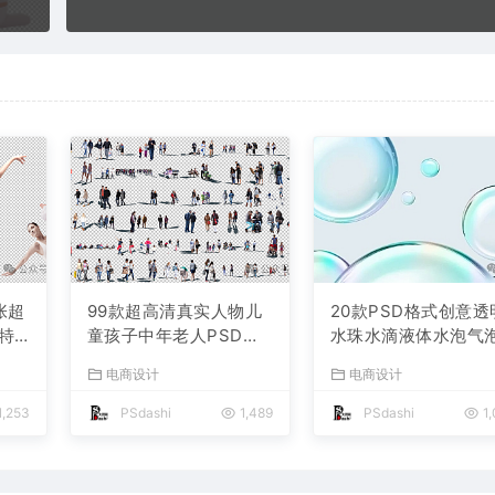
张超
99款超高清真实人物儿
20款PSD格式创意透
特
童孩子中年老人PSD分
水珠水滴液体水泡气
件运
层素材免费分享下载PS
海报模板设计免费分
电商设计
电商设计
S大
大师网国外模特合集贴
下载打包合集photos
宣
图后期效果平面设计景
p电商设计师PS大师
1,253
PSdashi
1,489
PSdashi
1,
医
观空间免抠亚洲分析鸟
源文件高清图片
瞰