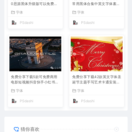
0思源黑体升级版可以免费商
常用黑体合集中英文字体素材
用字体包中文简体PS设计师
库包PS大师网站汇总平面设
字体
字体
必备Win Mac软件工具常用ttf
计师宣传海报广告ttf格式名称
格式合集
不侵权短视频自媒体
PSdashi
PSdashi
免费分享下载5款可免费商用
免费分享下载42款英文字体圣
电影短视频抖音快手小红书自
诞节主题手写艺术卡通安装包
媒体高级电影感Vlog英文字体
PS大师网可免费商用Procrea
字体
字体
素材库PS大师网平面设计宣
te海报宣传册模板节日活动电
传海报广告ttf格式
商设计素材库
PSdashi
PSdashi
猜你喜欢