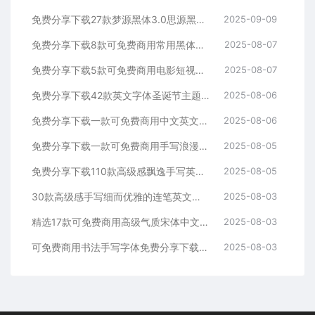
免费分享下载27款梦源黑体3.0思源黑体升级版可以免费商用字体包中文简体PS设计师必备Win Mac软件工具常用ttf格式合集
2025-09-09
免费分享下载8款可免费商用常用黑体合集中英文字体素材库包PS大师网站汇总平面设计师宣传海报广告ttf格式名称不侵权短视频自媒体
2025-08-07
免费分享下载5款可免费商用电影短视频抖音快手小红书自媒体高级电影感Vlog英文字体素材库PS大师网平面设计宣传海报广告ttf格式
2025-08-07
免费分享下载42款英文字体圣诞节主题手写艺术卡通安装包PS大师网可免费商用Procreate海报宣传册模板节日活动电商设计素材库
2025-08-06
免费分享下载一款可免费商用中文英文字体素材库PS大师网平面设计手写卡通动漫儿童可爱短视频宣传通用抖音快手小红书自媒体ttf格式
2025-08-06
免费分享下载一款可免费商用手写浪漫Vlog旅游视频剪辑中文简体字体素材PS大师网平面设计短视频通用抖音快手小红书自媒体ttf格式
2025-08-05
免费分享下载110款高级感飘逸手写英文连笔签名花体字体素材库包PS大师网Procreate绘画平面设计婚礼海报贺卡模板广告包装
2025-08-05
30款高级感手写细而优雅的连笔英文字体免费分享下载素材库包合集PS大师网平面设计艺术vlog清新品牌时尚Procreate海报
2025-08-03
精选17款可免费商用高级气质宋体中文PS字体安装包procreate素材免费分享下载PS大师网ppt古风衬线pr海报电商平面设计
2025-08-03
可免费商用书法手写字体免费分享下载视频Vlog封面户外火锅餐饮海报旅行PS大师网字库包Procreate电商平面宣传合集软件通用
2025-08-03