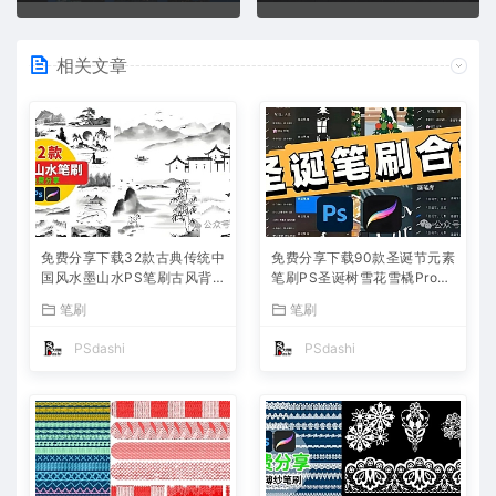
相关文章
免费分享下载32款古典传统中
免费分享下载90款圣诞节元素
国风水墨山水PS笔刷古风背
笔刷PS圣诞树雪花雪橇Procr
景图片素材Procreate水彩绘
eate装饰驯鹿礼物圣诞老人设
笔刷
笔刷
画国画毛笔设计网站壁纸飞白
计宣传海报素材绘画背景图片
手绘插画可商用
合集公司网站
PSdashi
PSdashi