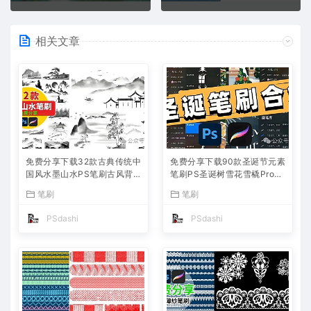
相关文章
免费分享下载32款古典传统中
免费分享下载90款圣诞节元素
国风水墨山水PS笔刷古风背
笔刷PS圣诞树雪花雪橇Procr
景图片素材Procreate水彩绘
eate装饰驯鹿礼物圣诞老人设
笔刷
笔刷
画国画毛笔设计网站壁纸飞白
计宣传海报素材绘画背景图片
手绘插画可商用
合集公司网站
PSdashi
PSdashi