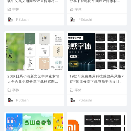
载中文英文电商设计宣传素材资
分享下载电商平面设计师素材库
源包大全合集网站推荐PS定制大
资源包合集传统推荐PS定制大全
字体
字体
全简体procreate样式效果ttf
AI部分可免费商用procreate
PSdashi
PSdashi
20款日系小清新文艺字体素材包
19款可免费商用科技感效果风格P
大全合集免费分享下载样式图片P
S字体库分享下载电商平面设计师
S平面设计师电商平台效果网站简
素材最新赛博未来机甲合集.ttf中
字体
字体
体中文日文日语ttf 部分可免费商
文英文图片无如何避免字体侵权
用
版权
PSdashi
PSdashi