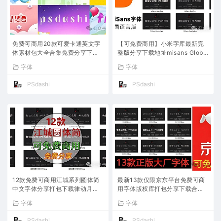
免费可商用20款可爱卡通英文字
【可免费商用】小米字库最新完
体素材包大全合集免费分享下载
整版分享下载地址misans Global
儿童花字样式图片PS平面设计师
定制字体包ttf可不可以ios小米澎
字体
字体
电商平台效果网站抖音快手许可
湃OS大全PS清单L3
证ttf
PSdashi
PSdashi
12款免费可商用江城系列圆体简
最新13款仅限京东平台免费可商
中文字体分享打包下载律动月湖
用字体版权库打包分享下载合集
知音斜体PS平面设计电商平台公
包汉仪系列中文部分字体设计师
字体
字体
众号网站是的吗合集无如何避免
安装完整有哪些是什么品牌店铺
字体侵权版权
开放
PSdashi
PSdashi