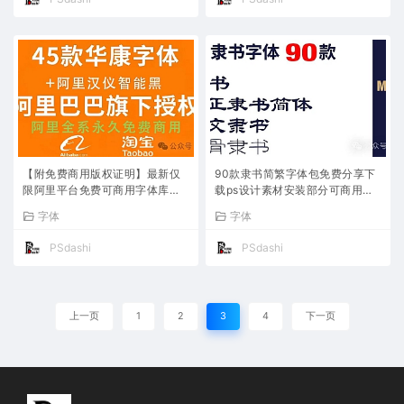
【附免费商用版权证明】最新仅
90款隶书简繁字体包免费分享下
限阿里平台免费可商用字体库打
载ps设计素材安装部分可商用古
包分享下载合集汉仪智能黑体和
风中文ttf字库古韵中国传统中文
字体
字体
华康45款设计安装完整字体包
全套合集otf古典汉字AI cdr
PSdashi
PSdashi
上一页
1
2
3
4
下一页