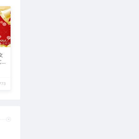
文
艺
网
e海
动
773