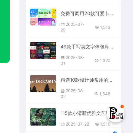
免费可商用20款可爱卡通英文字体素材包大全合集免费分享下载儿童花字样式图片PS平面设计师电商平台效果网站抖音快手许可证ttf
2025-07-
1,513
29
49款手写英文字体包库免费分享下载PS连笔签名花体电商平面设计师素材Procreate海报贺卡婚礼logo杂志排版合集大师网商用
2025-08-
1,320
01
精选10款设计师常用的英文字体免费分享下载PS大师网字库包procreate电商平面宣传高级感素材合集AI软件通用支持ttf格式
2025-08-
1,648
02
115款小清新优雅文艺钢笔手写字体包免费下载分享中文ipad生成平面设计素材定制PS书写好看汉字合集推荐可商用文字模板网站艺术
2025-07-22
1,510