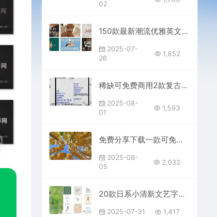
02
150款最新潮流优雅英文字体连笔手写高级设计感精美风格合集免费分享下载部分ps可免费可商用大全常用推荐花体素材procreate
2025-07-
1,852
26
稀缺可免费商用2款复古做旧铅字印刷风格中英文字体素材包库免费分享下载PS Ai Procreate ttf otf格式设计大师网
2025-08-
1,593
01
免费分享下载一款可免费商用手写浪漫Vlog旅游视频剪辑中文简体字体素材PS大师网平面设计短视频通用抖音快手小红书自媒体ttf格式
2025-08-
2,032
05
20款日系小清新文艺字体素材包大全合集免费分享下载样式图片PS平面设计师电商平台效果网站简体中文日文日语ttf 部分可免费商用
2025-07-31
1,417