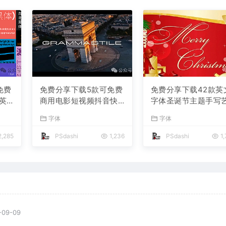
免费
免费分享下载5款可免费
免费分享下载42款英
英
商用电影短视频抖音快
字体圣诞节主题手写
大师
手小红书自媒体高级电
术卡通安装包PS大师
字体
字体
宣
影感Vlog英文字体素材
可免费商用Procreat
名称
库PS大师网平面设计宣
报宣传册模板节日活
,285
PSdashi
1,236
PSdashi
1,
传海报广告ttf格式
电商设计素材库
-09-09