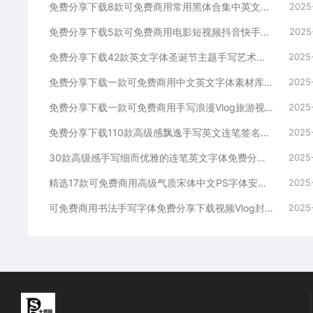
免费分享下载8款可免费商用常用黑体合集中英文字体素材库包PS大师网站汇总平面设计师宣传海报广告ttf格式名称不侵权短视频自媒体
2025
免费分享下载5款可免费商用电影短视频抖音快手小红书自媒体高级电影感Vlog英文字体素材库PS大师网平面设计宣传海报广告ttf格式
2025
免费分享下载42款英文字体圣诞节主题手写艺术卡通安装包PS大师网可免费商用Procreate海报宣传册模板节日活动电商设计素材库
2025
免费分享下载一款可免费商用中文英文字体素材库PS大师网平面设计手写卡通动漫儿童可爱短视频宣传通用抖音快手小红书自媒体ttf格式
2025
免费分享下载一款可免费商用手写浪漫Vlog旅游视频剪辑中文简体字体素材PS大师网平面设计短视频通用抖音快手小红书自媒体ttf格式
2025
免费分享下载110款高级感飘逸手写英文连笔签名花体字体素材库包PS大师网Procreate绘画平面设计婚礼海报贺卡模板广告包装
2025
30款高级感手写细而优雅的连笔英文字体免费分享下载素材库包合集PS大师网平面设计艺术vlog清新品牌时尚Procreate海报
2025
精选17款可免费商用高级气质宋体中文PS字体安装包procreate素材免费分享下载PS大师网ppt古风衬线pr海报电商平面设计
2025
可免费商用书法手写字体免费分享下载视频Vlog封面户外火锅餐饮海报旅行PS大师网字库包Procreate电商平面宣传合集软件通用
2025