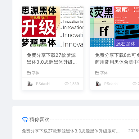
免费分享下载27款梦源
免费分享下载8款可
黑体3.0思源黑体升级版
商用常用黑体合集中
可以免费商用字体包中
文字体素材库包PS
字体
字体
文简体PS设计师必备Wi
网站汇总平面设计师
n Mac软件工具常用ttf
传海报广告ttf格式
PSdashi
1,859
PSdashi
2
格式合集
不侵权短视频自媒体
猜你喜欢
免费分享下载27款梦源黑体3.0思源黑体升级版可以免费商用字体包中文简体PS设计师必备Win Mac软件工具常用ttf格式合集
2025