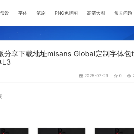
预设
字体
笔刷
PNG免抠图
高清大图
常见问题
载地址misans Global定制字体包tt
L3
2025-07-29
0
2
版