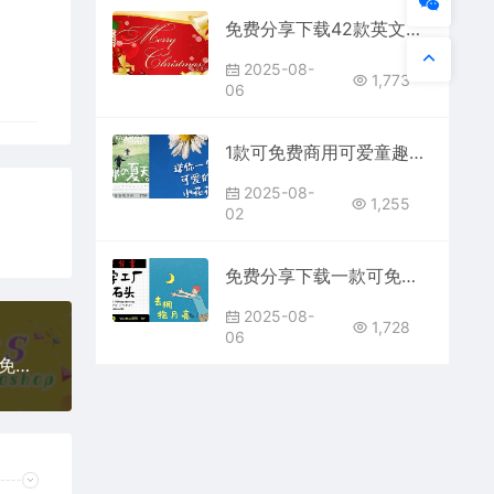
免费分享下载42款英文字体圣诞节主题手写艺术卡通安装包PS大师网可免费商用Procreate海报宣传册模板节日活动电商设计素材库
2025-08-
1,773
06
1款可免费商用可爱童趣手写黑板粉笔字体中英文免费分享下载PS大师网字库包Procreate电商平面宣传合集AI软件通用支持ttf
2025-08-
1,255
02
免费分享下载一款可免费商用中文英文字体素材库PS大师网平面设计手写卡通动漫儿童可爱短视频宣传通用抖音快手小红书自媒体ttf格式
2025-08-
1,728
06
免费可商用20款可爱卡通英文字体素材包大全合集免费分享下载儿童花字样式图片PS平面设计师电商平台效果网站抖音快手许可证ttf