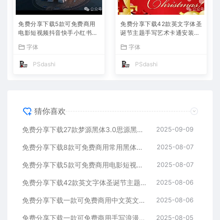
免费分享下载5款可免费商用
免费分享下载42款英文字体圣
电影短视频抖音快手小红书自
诞节主题手写艺术卡通安装包
媒体高级电影感Vlog英文字体
PS大师网可免费商用Procrea
字体
字体
素材库PS大师网平面设计宣
te海报宣传册模板节日活动电
传海报广告ttf格式
商设计素材库
PSdashi
PSdashi
猜你喜欢
免费分享下载27款梦源黑体3.0思源黑体升级版可以免费商用字体包中文简体PS设计师必备Win Mac软件工具常用ttf格式合集
2025-09-09
免费分享下载8款可免费商用常用黑体合集中英文字体素材库包PS大师网站汇总平面设计师宣传海报广告ttf格式名称不侵权短视频自媒体
2025-08-07
免费分享下载5款可免费商用电影短视频抖音快手小红书自媒体高级电影感Vlog英文字体素材库PS大师网平面设计宣传海报广告ttf格式
2025-08-07
免费分享下载42款英文字体圣诞节主题手写艺术卡通安装包PS大师网可免费商用Procreate海报宣传册模板节日活动电商设计素材库
2025-08-06
免费分享下载一款可免费商用中文英文字体素材库PS大师网平面设计手写卡通动漫儿童可爱短视频宣传通用抖音快手小红书自媒体ttf格式
2025-08-06
免费分享下载一款可免费商用手写浪漫Vlog旅游视频剪辑中文简体字体素材PS大师网平面设计短视频通用抖音快手小红书自媒体ttf格式
2025-08-05