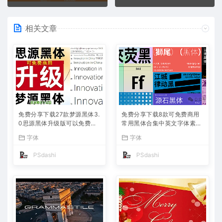
相关文章
免费分享下载27款梦源黑体3.
免费分享下载8款可免费商用
0思源黑体升级版可以免费商
常用黑体合集中英文字体素材
用字体包中文简体PS设计师
库包PS大师网站汇总平面设
字体
字体
必备Win Mac软件工具常用ttf
计师宣传海报广告ttf格式名称
格式合集
不侵权短视频自媒体
PSdashi
PSdashi