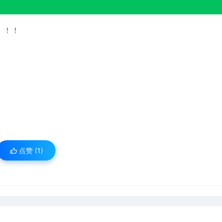
！！！
点赞 (
1
)