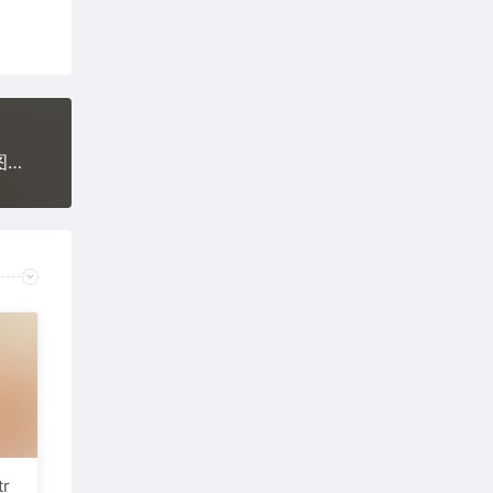
免费下载ON1 Resize AI 2026 v20.1.0.17740 win图像照片智能PS无损放大修图LrC插件软件缩放工具最新摄影后期安装包
tr