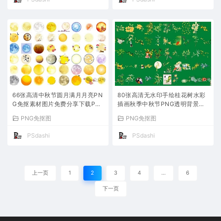
66张高清中秋节圆月满月月亮PN
80张高清无水印手绘桂花树水彩
G免抠素材图片免费分享下载PS
插画秋季中秋节PNG透明背景免
电商平面设计大师背景中华传统
抠图古风花卉素材元素免费分享
PNG免抠图
PNG免抠图
节日网站合集金黄月球插画奔免
下载PS大师平面设计网站包合集
扣八月十五可免费商用
PSD海报
PSdashi
PSdashi
上一页
1
2
3
4
…
6
下一页