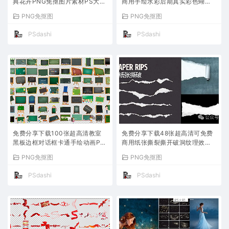
典花卉PNG免抠图片素材PS大师
商用手绘水彩后期真实彩色蝴蝶P
网平面设计师绘画宣传花茎花叶
NG免抠图片素材PS大师网影楼
PNG免抠图
PNG免抠图
花朵壁纸图案插画宫廷风欧式手
婚礼平面设计背景效果贴纸元素P
绘植物装饰
SD海报
PSdashi
PSdashi
免费分享下载100张超高清教室
免费分享下载48张超高清可免费
黑板边框对话框卡通手绘动画PN
商用纸张撕裂撕开破洞纹理效果P
G免抠图片素材PS大师网平面设
NG免抠图片素材PSD设计PS大
PNG免抠图
PNG免抠图
计学校背景PPT大全无水印绿板
师网肌理毛边海报边缘破碎复古
后期元素
样式褶皱
PSdashi
PSdashi