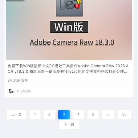
免费下载Win版最新中文PS增效工具插件Adobe Camera Raw 2026 A
CR v18.3.0 摄影后期一键安装包预设Lrc照片文件文档格式打开处理编
辑
滤镜插件
PSdashi
上一页
1
2
3
4
5
…
55
下一页