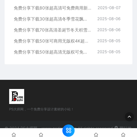
免费分享下载80张超高清可免费商用新年春节元旦快乐艺术字体PNG免扣抠图片素材恭贺新春毛笔字体中国风元素海报背景贴纸图片设计模板
2025-08-07
免费分享下载30张超高清冬季雪花飘落PNG免抠图片素材圣诞节春节特效后期合成叠加免扣冬日雪景海报透明PS大师网站大雪宣传设计模板
2025-08-06
免费分享下载70张高清圣诞节冬天积雪冰雪堆柱框块地冰霜边框动画卡通PNG免抠图片透明素材库海报模板宣传页设计插画绘画PS大师网
2025-08-06
免费分享下载50张可商用无版权4K超高清后期合成特效看黑白老电视边框显示器复古怀旧PNG免抠图片素材PS大师网平面设计短视频背景
2025-08-05
免费分享下载50张超高清无版权可免费商用PNG免抠图片女士女人女生女性发型头发假发素材PS大师网影楼摄影后期特效P图双马尾合集
2025-08-05
PS大师网，一个免费分享设计素材的小站！
© 2024 PS大师网 - www.psdashi.com All rights reserved
网站地
图
豫公网安备41110002000302号
豫ICP备2024047263号-1