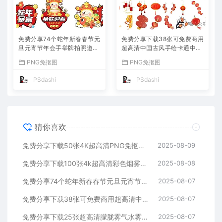
免费分享74个蛇年新春春节元
免费分享下载38张可免费商用
旦元宵节年会手举牌拍照道具
超高清中国古风手绘卡通中式
模板PSD设计宣传素材PS大
元素传统复古红灯笼装饰PNG
PNG免抠图
PNG免抠图
师网KT板派对手持集市氛围
免抠扣图片素材春节元宵节P
装饰开门红聚会跨年
S大师网海报设计模板
PSdashi
PSdashi
猜你喜欢
免费分享下载50张4K超高清PNG免抠可爱猫咪猫猫图片素材图案库店广告宣传设计师大全宠物动物狸花山猫喵星人绿幕绘画头像PS大师网
2025-08-09
免费分享下载100张4k超高清彩色烟雾消散PNG免抠图海报模板可免费商用透明图片元素烟气免扣背景PS大师网平面设计素材库特效大全
2025-08-08
免费分享74个蛇年新春春节元旦元宵节年会手举牌拍照道具模板PSD设计宣传素材PS大师网KT板派对手持集市氛围装饰开门红聚会跨年
2025-08-07
免费分享下载38张可免费商用超高清中国古风手绘卡通中式元素传统复古红灯笼装饰PNG免抠扣图片素材春节元宵节PS大师网海报设计模板
2025-08-07
免费分享下载25张超高清朦胧雾气水雾白色云雾光影叠层溶图PS摄影后期效果图片素材海报宣传模板公司朋友圈平面设计PNG写真特效场景
2025-08-07