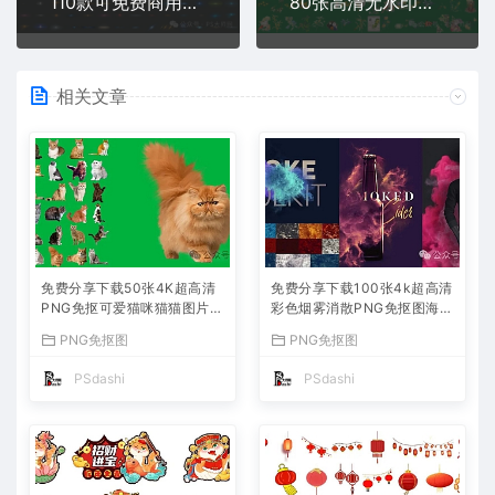
110款可免费商用线性光源光效特效PNG免抠图片素材免费分享下载发光动画打斗魔法高清设计PS大师网光束溶图灯光射灯摄影后期库包
80张高清无水印手绘桂花树水彩插画秋季中秋节PNG透明背景免抠图古风花卉素材元素免费分享下载PS大师平面设计网站包合集PSD海报
相关文章
免费分享下载50张4K超高清
免费分享下载100张4k超高清
PNG免抠可爱猫咪猫猫图片素
彩色烟雾消散PNG免抠图海报
材图案库店广告宣传设计师大
模板可免费商用透明图片元素
PNG免抠图
PNG免抠图
全宠物动物狸花山猫喵星人绿
烟气免扣背景PS大师网平面
幕绘画头像PS大师网
设计素材库特效大全
PSdashi
PSdashi