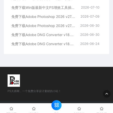
免费下载Win版最新中文PS增效工具插件Adobe Camera Raw 2026 ACR v18.4.1 摄影后期一键安装包预设Lrc照片文件文档格式打开处理编辑
2026-07-10
免费下载Adobe Photoshop 2026 v27.8.0.13 for MAC多国语言版正式中文最新PS软件激活一键安装包Ai智能修图设计师平面设计工具
2026-07-09
免费下载Adobe Photoshop 2026 v27.8.0.13 for win多国语言版正式中文最新PS软件激活一键安装包Ai智能修图设计师平面设计工具
2026-06-30
免费下载Adobe DNG Converter v18.4.0 for Mac多国语言中文版安装包图片RAW相机照片格式转换器Lrc数字负片PS插件软件工具
2026-06-30
免费下载Adobe DNG Converter v18.4.0 for Win多国语言中文版安装包图片RAW相机照片格式转换器Lrc数字负片PS插件软件工具
2026-06-24
PS大师网，一个免费分享设计素材的小站！
© 2024 PS大师网 - www.psdashi.com All rights reserved
网站地
图
豫公网安备41110002000302号
豫ICP备2024047263号-1