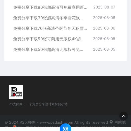
免费分享下载80张超高清可免费商用新年春节元旦快乐艺术字体PNG免扣抠图片素材恭贺新春毛笔字体中国风元素海报背景贴纸图片设计模板
2025-08-07
免费分享下载30张超高清冬季雪花飘落PNG免抠图片素材圣诞节春节特效后期合成叠加免扣冬日雪景海报透明PS大师网站大雪宣传设计模板
2025-08-06
免费分享下载70张高清圣诞节冬天积雪冰雪堆柱框块地冰霜边框动画卡通PNG免抠图片透明素材库海报模板宣传页设计插画绘画PS大师网
2025-08-06
免费分享下载50张可商用无版权4K超高清后期合成特效看黑白老电视边框显示器复古怀旧PNG免抠图片素材PS大师网平面设计短视频背景
2025-08-05
免费分享下载50张超高清无版权可免费商用PNG免抠图片女士女人女生女性发型头发假发素材PS大师网影楼摄影后期特效P图双马尾合集
2025-08-05
PS大师网，一个免费分享设计素材的小站！
© 2024 PS大师网 - www.psdashi.com All rights reserved
网站地
图
豫公网安备41110002000302号
豫ICP备2024047263号-1