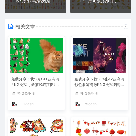
187张超高清奶茶水果茶美团外卖饮品PNG免抠图片免费分享下载冷热珍珠饮料海报菜单PS平面设计师素材朋友圈宣传实拍背景网真实照片
170张可免费商用无版权水印超高清4K枫叶落叶枯树叶PNG免抠图片素材免费分享下载免扣摄影后期设计PS大师网秋天特效效果叠加背景
相关文章
免费分享下载50张4K超高清
免费分享下载100张4k超高清
PNG免抠可爱猫咪猫猫图片素
彩色烟雾消散PNG免抠图海报
材图案库店广告宣传设计师大
模板可免费商用透明图片元素
PNG免抠图
PNG免抠图
全宠物动物狸花山猫喵星人绿
烟气免扣背景PS大师网平面
幕绘画头像PS大师网
设计素材库特效大全
PSdashi
PSdashi