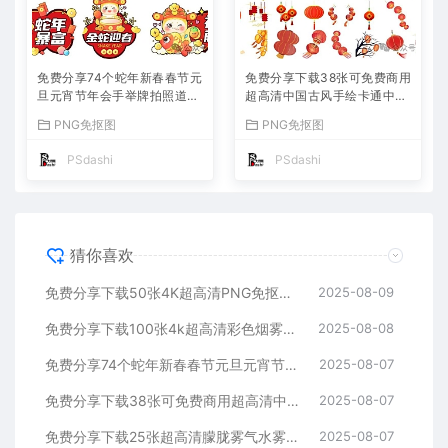
免费分享74个蛇年新春春节元
免费分享下载38张可免费商用
旦元宵节年会手举牌拍照道具
超高清中国古风手绘卡通中式
模板PSD设计宣传素材PS大
元素传统复古红灯笼装饰PNG
PNG免抠图
PNG免抠图
师网KT板派对手持集市氛围
免抠扣图片素材春节元宵节P
装饰开门红聚会跨年
S大师网海报设计模板
PSdashi
PSdashi
猜你喜欢
免费分享下载50张4K超高清PNG免抠可爱猫咪猫猫图片素材图案库店广告宣传设计师大全宠物动物狸花山猫喵星人绿幕绘画头像PS大师网
2025-08-09
免费分享下载100张4k超高清彩色烟雾消散PNG免抠图海报模板可免费商用透明图片元素烟气免扣背景PS大师网平面设计素材库特效大全
2025-08-08
免费分享74个蛇年新春春节元旦元宵节年会手举牌拍照道具模板PSD设计宣传素材PS大师网KT板派对手持集市氛围装饰开门红聚会跨年
2025-08-07
免费分享下载38张可免费商用超高清中国古风手绘卡通中式元素传统复古红灯笼装饰PNG免抠扣图片素材春节元宵节PS大师网海报设计模板
2025-08-07
免费分享下载25张超高清朦胧雾气水雾白色云雾光影叠层溶图PS摄影后期效果图片素材海报宣传模板公司朋友圈平面设计PNG写真特效场景
2025-08-07