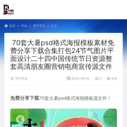
首页
PSD
节气节日
正文
70套大暑psd格式海报模板素材免
费分享下载合集打包24节气图片平
面设计二十四中国传统节日资源整
套高清朋友圈营销电商宣传源文件
节气节日
2025-08-01
0
816
免费分享下载
70套大暑psd格式海报模板源文件！