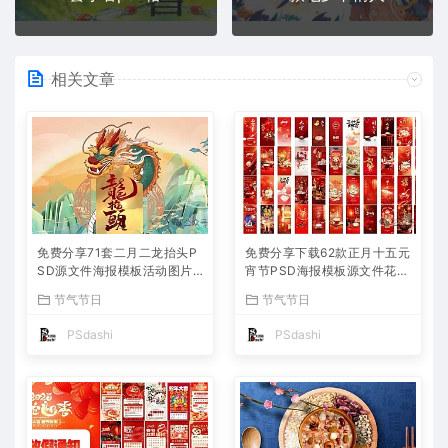
相关文章
免费分享71套二月二龙抬头P
免费分享下载62款正月十五元
SD源文件海报模板活动图片
宵节PSD海报模板源文件花灯
背景壁纸素材公司企业朋友圈
活动图片2025蛇年节日节庆
节气节日
节气节日
广告PS大师网高清合集中国
春节氛围喜庆背景设计素材公
传统节日平面设计宣传
司企业朋友圈吃汤圆
PSdashi
PSdashi