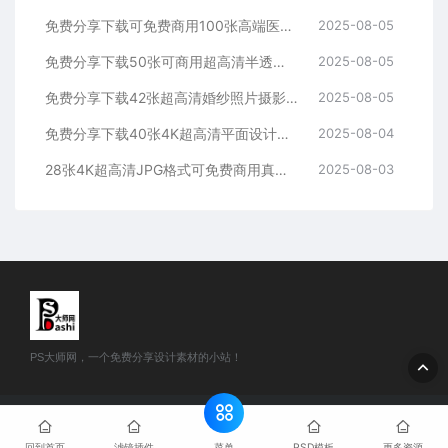
免费分享下载可免费商用100张高端医美整形护肤美业欧美女性模特人物素材图片超高清大图JPG格式PS大师网平面设计化妆品海报模板
2025-08-05
免费分享下载50张可商用超高清半透明磨砂毛玻璃效果背景图片素材PS大师网照片库包壁纸平面设计海报模板样机ui图标ppt贴图卡片
2025-08-05
免费分享下载42张超高清婚纱照片摄影背景JPG图片素材PS大师网影楼后期效果修图场景模板薇拉室内高端写真定制合成拱门临场真实感
2025-08-05
免费分享下载40张4K超高清平面设计艺术婚礼婚纱散景光斑叠加溶图合成素材影楼后期效果背景图片PS大师网可免费商用虚化光效前景光感
2025-08-04
28张4K超高清JPG格式可免费商用真实质感黑板纹理划痕肌理底纹贴图粉笔图片素材免费分享下载PS大师网宣传设计背景学校园蓝灰绿墙
2025-08-03
PS大师网，一个免费分享设计素材的小站！
© 2024 PS大师网 - www.psdashi.com All rights reserved
网站地
图
豫公网安备41110002000302号
豫ICP备2024047263号-1
菜单
回到首页
滤镜插件
PSD模板
更多资源