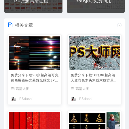
170张超高清红色演讲背景JPG爱国主题教育班会活动舞台党建七一建党节海报模板图片素材免费分享打包下载合集库PS设计板报宣传展板
350张可免费商用超高清清新格子斜纹背景图片素材图案壁纸印花底纹底图免费分享下载PS电商设计师软萌甜ins简约PS大师网打包合集
相关文章
免费分享下载20张超高清可免
免费分享下载16张8K超高清
费商用镜头光晕辉光眩光JPG
天然彩色木头木质木纹背景纹
素材可快速抠图成PNG图片摄
理JPG复古怀旧做旧底纹贴图
高清大图
高清大图
影后期合成叠加溶图PS设计
素材图片壁纸ps平面设计后期
师背景lrc模板
海报模板绘画木痕包
PSdashi
PSdashi