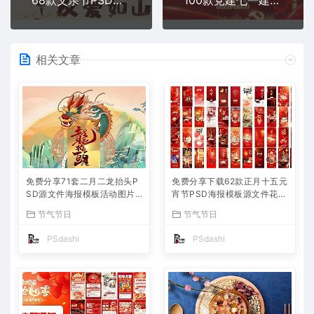
相关文章
免费分享71套二月二龙抬头P
免费分享下载62款正月十五元
SD源文件海报模板活动图片
宵节PSD海报模板源文件花灯
背景壁纸素材公司企业朋友圈
活动图片2025蛇年节日节庆
节气节日
节气节日
广告PS大师网高清合集中国
春节氛围喜庆背景设计素材公
传统节日平面设计宣传
司企业朋友圈吃汤圆
PSdashi
PSdashi