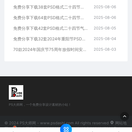
免费分享下载38套PSD格式二十四节气海报模板大雪素材源文件24PS大师网图片平面设计中国传统节日资源公司高清朋友圈营销电商宣传
2025-08-06
免费分享下载64套PSD格式二十四节气海报模板小雪素材源文件24PS大师网图片平面设计中国传统节日资源整套高清朋友圈营销电商宣传
2025-08-06
免费分享下载42套PSD格式二十四节气海报模板霜降素材源文件24PS大师网图片平面设计中国传统节日资源整套高清朋友圈营销电商宣传
2025-08-05
免费分享下载32套2024年重阳节PSD源文件模板可编辑幼儿园小学学校公司企业朋友圈海报宣传PS大师网平面设计师素材打包合集图片
2025-08-04
70款2024年国庆节75周年放假时间安排通知PSD海报模版素材免费分享下载PS大师网公司企业朋友圈节日宣传背景图片分层源文件
2025-08-03
PS大师网，一个免费分享设计素材的小站！
© 2024 PS大师网 - www.psdashi.com All rights reserved
网站地
图
豫公网安备41110002000302号
豫ICP备2024047263号-1