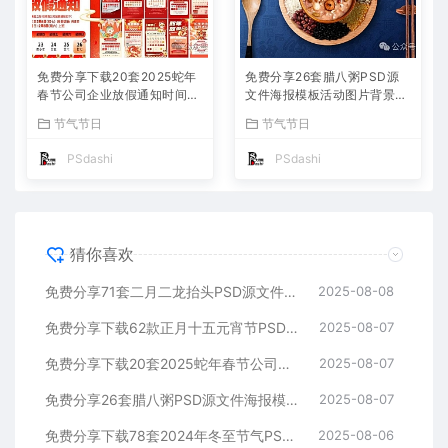
免费分享下载20套2025蛇年
免费分享26套腊八粥PSD源
春节公司企业放假通知时间安
文件海报模板活动图片背景壁
排海报模板PSD源文件素材P
纸素材公司企业朋友圈广告P
节气节日
节气节日
S大师网公司企业朋友圈节日
S大师网高清合集中国传统节
宣传背景分层图片
日平面设计宣传插国风画
PSdashi
PSdashi
猜你喜欢
免费分享71套二月二龙抬头PSD源文件海报模板活动图片背景壁纸素材公司企业朋友圈广告PS大师网高清合集中国传统节日平面设计宣传
2025-08-08
免费分享下载62款正月十五元宵节PSD海报模板源文件花灯活动图片2025蛇年节日节庆春节氛围喜庆背景设计素材公司企业朋友圈吃汤圆
2025-08-07
免费分享下载20套2025蛇年春节公司企业放假通知时间安排海报模板PSD源文件素材PS大师网公司企业朋友圈节日宣传背景分层图片
2025-08-07
免费分享26套腊八粥PSD源文件海报模板活动图片背景壁纸素材公司企业朋友圈广告PS大师网高清合集中国传统节日平面设计宣传插国风画
2025-08-07
免费分享下载78套2024年冬至节气PSD源文件模板幼儿园小学校公司企业朋友圈海报宣传24平面设计师素材打包合集活动图片插画图片
2025-08-06