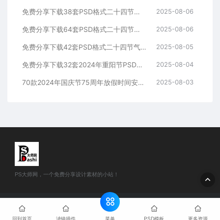
免费分享下载38套PSD格式二十四节气海报模板大雪素材源文件24PS大师网图片平面设计中国传统节日资源公司高清朋友圈营销电商宣传
2025-08-06
免费分享下载64套PSD格式二十四节气海报模板小雪素材源文件24PS大师网图片平面设计中国传统节日资源整套高清朋友圈营销电商宣传
2025-08-06
免费分享下载42套PSD格式二十四节气海报模板霜降素材源文件24PS大师网图片平面设计中国传统节日资源整套高清朋友圈营销电商宣传
2025-08-05
免费分享下载32套2024年重阳节PSD源文件模板可编辑幼儿园小学学校公司企业朋友圈海报宣传PS大师网平面设计师素材打包合集图片
2025-08-04
70款2024年国庆节75周年放假时间安排通知PSD海报模版素材免费分享下载PS大师网公司企业朋友圈节日宣传背景图片分层源文件
2025-08-03
PS大师网，一个免费分享设计素材的小站！
© 2024 PS大师网 - www.psdashi.com All rights reserved
网站地
图
豫公网安备41110002000302号
豫ICP备2024047263号-1
菜单
回到首页
滤镜插件
PSD模板
更多资源