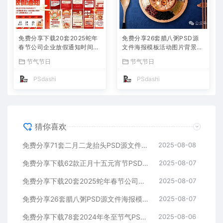
免费分享下载20套2025蛇年
免费分享26套腊八粥PSD源
春节公司企业放假通知时间安
文件海报模板活动图片背景壁
排海报模板PSD源文件素材P
纸素材公司企业朋友圈广告P
节气节日
节气节日
S大师网公司企业朋友圈节日
S大师网高清合集中国传统节
宣传背景分层图片
日平面设计宣传插国风画
PSdashi
PSdashi
猜你喜欢
免费分享71套二月二龙抬头PSD源文件海报模板活动图片背景壁纸素材公司企业朋友圈广告PS大师网高清合集中国传统节日平面设计宣传
2025-08-08
免费分享下载62款正月十五元宵节PSD海报模板源文件花灯活动图片2025蛇年节日节庆春节氛围喜庆背景设计素材公司企业朋友圈吃汤圆
2025-08-07
免费分享下载20套2025蛇年春节公司企业放假通知时间安排海报模板PSD源文件素材PS大师网公司企业朋友圈节日宣传背景分层图片
2025-08-07
免费分享26套腊八粥PSD源文件海报模板活动图片背景壁纸素材公司企业朋友圈广告PS大师网高清合集中国传统节日平面设计宣传插国风画
2025-08-07
免费分享下载78套2024年冬至节气PSD源文件模板幼儿园小学校公司企业朋友圈海报宣传24平面设计师素材打包合集活动图片插画图片
2025-08-06