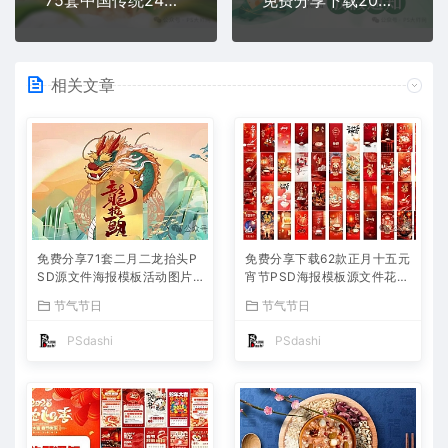
相关文章
免费分享71套二月二龙抬头P
免费分享下载62款正月十五元
SD源文件海报模板活动图片
宵节PSD海报模板源文件花灯
背景壁纸素材公司企业朋友圈
活动图片2025蛇年节日节庆
节气节日
节气节日
广告PS大师网高清合集中国
春节氛围喜庆背景设计素材公
传统节日平面设计宣传
司企业朋友圈吃汤圆
PSdashi
PSdashi