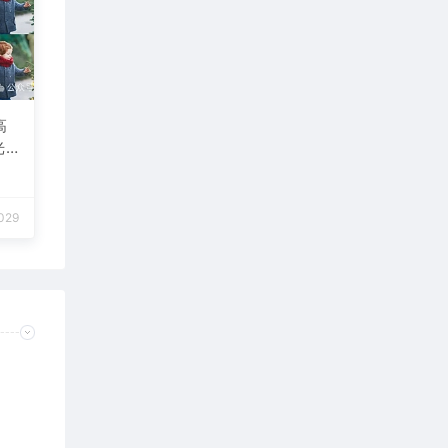
高
光
期
传
设
029
场