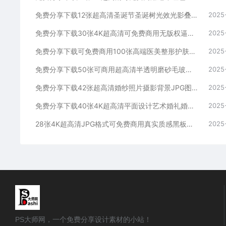
免费分享下载12张超高清圣诞节圣诞树光效光影叠层溶图PS摄影后期效果图片素材海报宣传模板公司朋友圈平面设计JPG写真特效装饰场景
2025
免费分享下载30张4K超高清可免费商用无版权逼真下雪雪花溶图叠加合成素材影楼摄影后期效果PS大师网平面设计背景图片底图虚化光效感
2025
免费分享下载可免费商用100张高端医美整形护肤美业欧美女性模特人物素材图片超高清大图JPG格式PS大师网平面设计化妆品海报模板
2025
免费分享下载50张可商用超高清半透明磨砂毛玻璃效果背景图片素材PS大师网照片库包壁纸平面设计海报模板样机ui图标ppt贴图卡片
2025
免费分享下载42张超高清婚纱照片摄影背景JPG图片素材PS大师网影楼后期效果修图场景模板薇拉室内高端写真定制合成拱门临场真实感
2025
免费分享下载40张4K超高清平面设计艺术婚礼婚纱散景光斑叠加溶图合成素材影楼后期效果背景图片PS大师网可免费商用虚化光效前景光感
2025
28张4K超高清JPG格式可免费商用真实质感黑板纹理划痕肌理底纹贴图粉笔图片素材免费分享下载PS大师网宣传设计背景学校园蓝灰绿墙
2025
PS大师网，一个免费分享设计素材的小站！