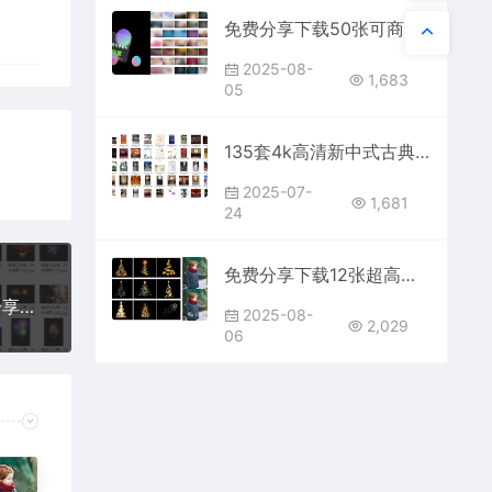
免费分享下载50张可商用超高清半透明磨砂毛玻璃效果背景图片素材PS大师网照片库包壁纸平面设计海报模板样机ui图标ppt贴图卡片
2025-08-
1,683
05
135套4k高清新中式古典背景图片大全ps贴纸红色古风中国风复古KT板壁纸免费分享下载打包艺术朋友圈手机传统文化无水印合集素材
2025-07-
1,681
24
免费分享下载12张超高清圣诞节圣诞树光效光影叠层溶图PS摄影后期效果图片素材海报宣传模板公司朋友圈平面设计JPG写真特效装饰场景
92张4K超高清逼真烟火烟花溶图片素材包库免费分享下载PS特效果预设插件大全电商美工设计师PHOTOSHOP网站自取背景叠加贴图
2025-08-
2,029
06