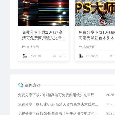
免费分享下载20张超高
免费分享下载16张8
清可免费商用镜头光晕
高清天然彩色木头木
辉光眩光JPG素材可快
木纹背景纹理JPG复
高清大图
高清大图
速抠图成PNG图片摄影
怀旧做旧底纹贴图素
后期合成叠加溶图PS设
图片壁纸ps平面设
PSdashi
1,432
PSdashi
计师背景lrc模板
期海报模板绘画木痕
猜你喜欢
免费分享下载20张超高清可免费商用镜头光晕辉光眩光JPG素材可快速抠图成PNG图片摄影后期合成叠加溶图PS设计师背景lrc模板
2025
免费分享下载16张8K超高清天然彩色木头木质木纹背景纹理JPG复古怀旧做旧底纹贴图素材图片壁纸ps平面设计后期海报模板绘画木痕包
2025
免费分享下载12张4k超高清可免费商用过年红色吉祥喜庆背景底纹素材中国风春节新年古典传统红包JPG图片PS平面设计肌理贴图网站
2025