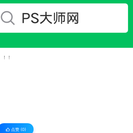
！！！
点赞 (
0
)