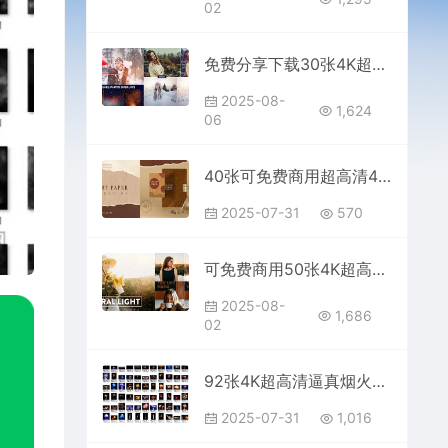
02
免费分享下载30张4K超高清可免费商用无版权逼真下雪雪花溶图叠加合成素材影楼摄影后期效果PS大师网平面设计背景图片底图虚化光效感
2025-08-
1,624
06
40张可免费商用超高清4k复古粗糙奶油色纸张纹理素材JPG图片免费分享下载宣纸牛皮纸手账电商设计PS背景素描壁纸材质肌理绘画贴纸
2025-07-31
570
可免费商用50张4K超高清PS叠加自然阳光溶图实拍光束光斑发光照射投影光晕效果影楼设计后期制作插件渲染质感合成背景图片JPG素材
2025-08-
1,686
02
92张4K超高清逼真烟火烟花溶图片素材包库免费分享下载PS特效果预设插件大全电商美工设计师PHOTOSHOP网站自取背景叠加贴图
2025-07-31
1,016