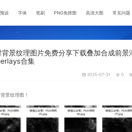
预设
字体
笔刷
PNG免抠图
高清大图
常见问题
素材背景纹理图片免费分享下载叠加合成前景
rlays合集
2025-07-31
0
材背景纹理图！