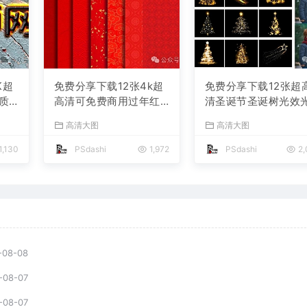
K超
免费分享下载12张4k超
免费分享下载12张超
质
高清可免费商用过年红
清圣诞节圣诞树光效
古
色吉祥喜庆背景底纹素
影叠层溶图PS摄影后
高清大图
高清大图
材
材中国风春节新年古典
效果图片素材海报宣
计后
传统红包JPG图片PS平
模板公司朋友圈平面
1,130
PSdashi
1,972
PSdashi
2,
包
面设计肌理贴图网站
计JPG写真特效装饰
景
-08-08
-08-07
-08-07