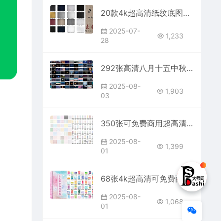
20款4k超高清纸纹底图背景素材图片免费可商用分享下载PS国风古风网站procreate宣纸褶皱ipad绘画水彩纹理插画素描纸张
2025-07-
1,233
28
292张高清八月十五中秋节圆月满月月亮照片素材免费分享下载PS大师网电商平面设计师朋友圈公司企业宣传库包合集背景超级大图夜空壁纸
2025-08-
1,903
03
350张可免费商用超高清清新格子斜纹背景图片素材图案壁纸印花底纹底图免费分享下载PS电商设计师软萌甜ins简约PS大师网打包合集
2025-08-
1,399
01
68张4k超高清可免费商用水彩晕染渲染背景图片免费分享下载素材PS大师网电商设计师宣传底图渐变ipad画笔壁纸JPG绘画合集大全
2025-08-
1,068
01