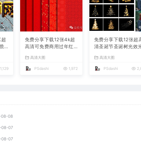
K超
免费分享下载12张4k超
免费分享下载12张超
质
高清可免费商用过年红
清圣诞节圣诞树光效
古
色吉祥喜庆背景底纹素
影叠层溶图PS摄影后
高清大图
高清大图
材
材中国风春节新年古典
效果图片素材海报宣
计后
传统红包JPG图片PS平
模板公司朋友圈平面
1,129
PSdashi
1,972
PSdashi
2,
包
面设计肌理贴图网站
计JPG写真特效装饰
景
-08-08
-08-07
-08-07