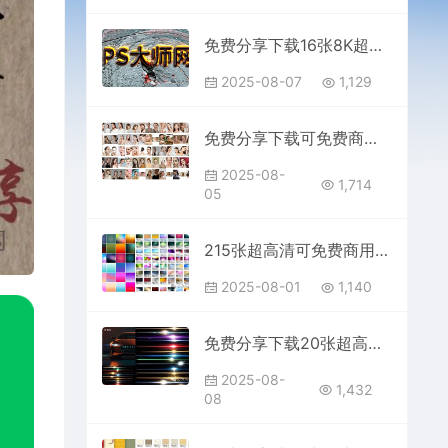
免费分享下载16张8K超高清天然彩色木头木质木纹背景纹理JPG复古怀旧做旧底纹贴图素材图片壁纸ps平面设计后期海报模板绘画木痕包
2025-08-07
1,129
免费分享下载可免费商用100张高端医美整形护肤美业欧美女性模特人物素材图片超高清大图JPG格式PS大师网平面设计化妆品海报模板
2025-08-
1,714
05
215张超高清可免费商用无版权水印高级纯色渐变纹理背景图片素材JPG免费分享下载PS大师网壁纸底图唯美平面设计师摄影后期库包合集
2025-08-01
1,140
免费分享下载20张超高清可免费商用镜头光晕辉光眩光JPG素材可快速抠图成PNG图片摄影后期合成叠加溶图PS设计师背景lrc模板
2025-08-
1,432
08