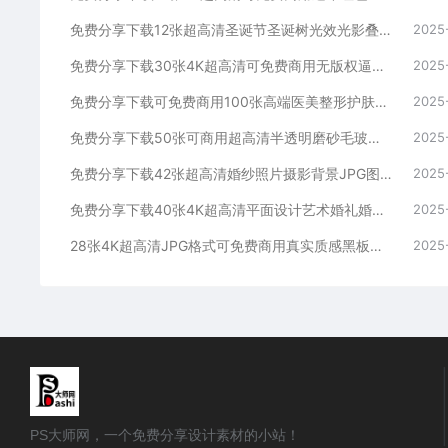
免费分享下载12张超高清圣诞节圣诞树光效光影叠层溶图PS摄影后期效果图片素材海报宣传模板公司朋友圈平面设计JPG写真特效装饰场景
2025
免费分享下载30张4K超高清可免费商用无版权逼真下雪雪花溶图叠加合成素材影楼摄影后期效果PS大师网平面设计背景图片底图虚化光效感
2025
免费分享下载可免费商用100张高端医美整形护肤美业欧美女性模特人物素材图片超高清大图JPG格式PS大师网平面设计化妆品海报模板
2025
免费分享下载50张可商用超高清半透明磨砂毛玻璃效果背景图片素材PS大师网照片库包壁纸平面设计海报模板样机ui图标ppt贴图卡片
2025
免费分享下载42张超高清婚纱照片摄影背景JPG图片素材PS大师网影楼后期效果修图场景模板薇拉室内高端写真定制合成拱门临场真实感
2025
免费分享下载40张4K超高清平面设计艺术婚礼婚纱散景光斑叠加溶图合成素材影楼后期效果背景图片PS大师网可免费商用虚化光效前景光感
2025
28张4K超高清JPG格式可免费商用真实质感黑板纹理划痕肌理底纹贴图粉笔图片素材免费分享下载PS大师网宣传设计背景学校园蓝灰绿墙
2025
PS大师网，一个免费分享设计素材的小站！