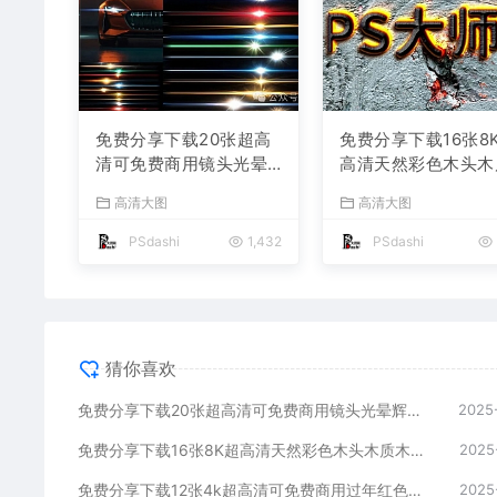
免费分享下载20张超高
免费分享下载16张8
清可免费商用镜头光晕
高清天然彩色木头木
辉光眩光JPG素材可快
木纹背景纹理JPG复
高清大图
高清大图
速抠图成PNG图片摄影
怀旧做旧底纹贴图素
后期合成叠加溶图PS设
图片壁纸ps平面设
PSdashi
1,432
PSdashi
计师背景lrc模板
期海报模板绘画木痕
猜你喜欢
免费分享下载20张超高清可免费商用镜头光晕辉光眩光JPG素材可快速抠图成PNG图片摄影后期合成叠加溶图PS设计师背景lrc模板
2025
免费分享下载16张8K超高清天然彩色木头木质木纹背景纹理JPG复古怀旧做旧底纹贴图素材图片壁纸ps平面设计后期海报模板绘画木痕包
2025
免费分享下载12张4k超高清可免费商用过年红色吉祥喜庆背景底纹素材中国风春节新年古典传统红包JPG图片PS平面设计肌理贴图网站
2025