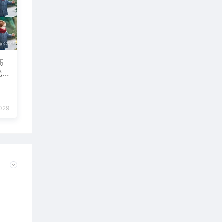
高
光
期
传
设
029
场