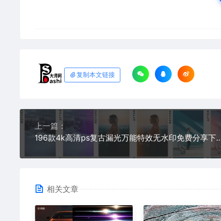
复制本文链接
上一篇：
196款4k高清ps复古漏光万能特效无水印免费分享下载叠加图片素材怀旧效果win和mac通用后期修
相关文章