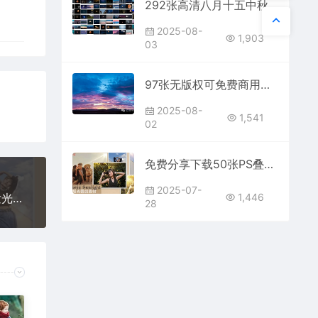
292张高清八月十五中秋节圆月满月月亮照片素材免费分享下载PS大师网电商平面设计师朋友圈公司企业宣传库包合集背景超级大图夜空壁纸
2025-08-
1,903
03
97张无版权可免费商用超高清8K换天空图片素材免费分享下载影楼后期婚纱照云朵蓝天白云晚霞夕阳云朵PS大师网HDR贴图合集设计叠加
2025-08-
1,541
02
免费分享下载50张PS叠加自然阳光实拍光束光斑发光照射投影阴影光晕效果影楼设计后期制作插件渲染质感合成背景日出日落图片JPG素材
2025-07-
1,446
免费分享下载50张PS叠加自然阳光实拍光束光斑发光照射投影阴影光晕效果影楼设计后期制作插件渲染质感合成背景日出日落图片JPG素材
28