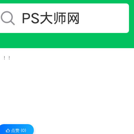
！！！
点赞 (
0
)