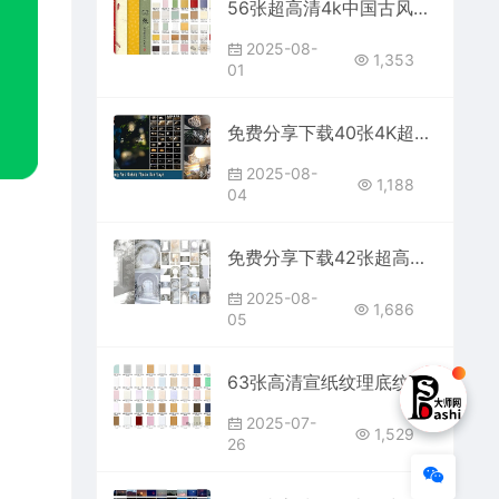
56张超高清4k中国古风复古纸张纹理底纹背景大图无水印素材免费分享下载JPG模板古典绘画艺术肌理古韵插画宣纸网站打包合集宣传设计
2025-08-
1,353
01
免费分享下载40张4K超高清平面设计艺术婚礼婚纱散景光斑叠加溶图合成素材影楼后期效果背景图片PS大师网可免费商用虚化光效前景光感
2025-08-
1,188
04
免费分享下载42张超高清婚纱照片摄影背景JPG图片素材PS大师网影楼后期效果修图场景模板薇拉室内高端写真定制合成拱门临场真实感
2025-08-
1,686
05
63张高清宣纸纹理底纹素材古典中国风古风米黄色肌理粗糙旧纸纹图片ps平面设计素雅纸张复古草纸背景图免费分享下载procreate
2025-07-
1,529
26