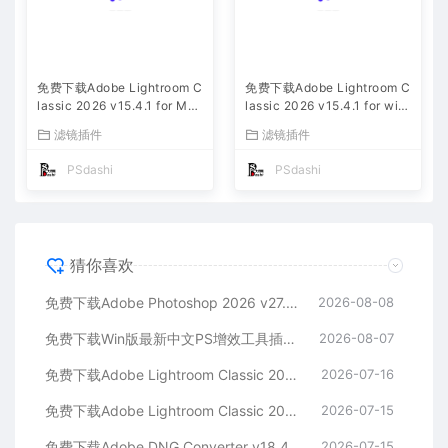
免费下载Adobe Lightroom C
免费下载Adobe Lightroom C
lassic 2026 v15.4.1 for Mac
lassic 2026 v15.4.1 for win
多国语言版中文LrC软件激活
多国语言版中文LrC软件激活
滤镜插件
滤镜插件
安装包摄影后期照片图片编辑
安装包摄影后期照片图片编辑
工具
工具
PSdashi
PSdashi
猜你喜欢
免费下载Adobe Photoshop 2026 v27.9.1 for MAC多国语言版正式中文最新PS软件激活一键安装包Ai智能修图设计师平面设计工具
2026-08-08
免费下载Win版最新中文PS增效工具插件Adobe Camera Raw 2026 ACR v18.5.0 摄影后期一键安装包预设Lrc照片文件文档格式打开处理编辑
2026-08-07
免费下载Adobe Lightroom Classic 2026 v15.4.1 for Mac多国语言版中文LrC软件激活安装包摄影后期照片图片编辑工具
2026-07-16
免费下载Adobe Lightroom Classic 2026 v15.4.1 for win多国语言版中文LrC软件激活安装包摄影后期照片图片编辑工具
2026-07-15
免费下载Adobe DNG Converter v18.4.1 for Mac多国语言中文版安装包图片RAW相机照片格式转换器Lrc数字负片PS插件软件工具
2026-07-15