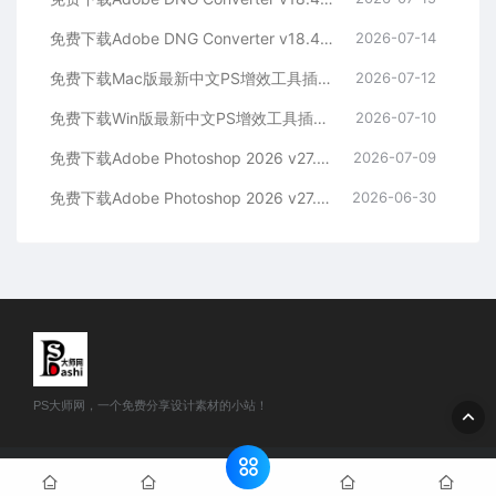
免费下载Adobe DNG Converter v18.4.1 for Win多国语言中文版安装包图片RAW相机照片格式转换器Lrc数字负片PS插件软件工具
2026-07-14
免费下载Mac版最新中文PS增效工具插件Adobe Camera Raw 2026 ACR v18.4.1 摄影后期一键安装包预设Lrc照片文件文档格式打开处理编辑
2026-07-12
免费下载Win版最新中文PS增效工具插件Adobe Camera Raw 2026 ACR v18.4.1 摄影后期一键安装包预设Lrc照片文件文档格式打开处理编辑
2026-07-10
免费下载Adobe Photoshop 2026 v27.8.0.13 for MAC多国语言版正式中文最新PS软件激活一键安装包Ai智能修图设计师平面设计工具
2026-07-09
免费下载Adobe Photoshop 2026 v27.8.0.13 for win多国语言版正式中文最新PS软件激活一键安装包Ai智能修图设计师平面设计工具
2026-06-30
PS大师网，一个免费分享设计素材的小站！
© 2024 PS大师网 - www.psdashi.com All rights reserved
网站地
图
豫公网安备41110002000302号
豫ICP备2024047263号-1