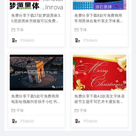
免费分享下载27款梦源黑体3.
免费分享下载8款可免费商用
0思源黑体升级版可以免费商
常用黑体合集中英文字体素材
用字体包中文简体PS设计师
库包PS大师网站汇总平面设
字体
字体
必备Win Mac软件工具常用ttf
计师宣传海报广告ttf格式名称
格式合集
不侵权短视频自媒体
PSdashi
PSdashi
免费分享下载5款可免费商用
免费分享下载42款英文字体圣
电影短视频抖音快手小红书自
诞节主题手写艺术卡通安装包
媒体高级电影感Vlog英文字体
PS大师网可免费商用Procrea
字体
字体
素材库PS大师网平面设计宣
te海报宣传册模板节日活动电
传海报广告ttf格式
商设计素材库
PSdashi
PSdashi