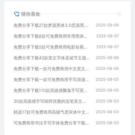
猜你喜欢
免费分享下载27款梦源黑体3.0思源黑体升级版可以免费商用字体包中文简体PS设计师必备Win Mac软件工具常用ttf格式合集
2025-09-09
免费分享下载8款可免费商用常用黑体合集中英文字体素材库包PS大师网站汇总平面设计师宣传海报广告ttf格式名称不侵权短视频自媒体
2025-08-07
免费分享下载5款可免费商用电影短视频抖音快手小红书自媒体高级电影感Vlog英文字体素材库PS大师网平面设计宣传海报广告ttf格式
2025-08-07
免费分享下载42款英文字体圣诞节主题手写艺术卡通安装包PS大师网可免费商用Procreate海报宣传册模板节日活动电商设计素材库
2025-08-06
免费分享下载一款可免费商用中文英文字体素材库PS大师网平面设计手写卡通动漫儿童可爱短视频宣传通用抖音快手小红书自媒体ttf格式
2025-08-06
免费分享下载一款可免费商用手写浪漫Vlog旅游视频剪辑中文简体字体素材PS大师网平面设计短视频通用抖音快手小红书自媒体ttf格式
2025-08-05
免费分享下载110款高级感飘逸手写英文连笔签名花体字体素材库包PS大师网Procreate绘画平面设计婚礼海报贺卡模板广告包装
2025-08-05
30款高级感手写细而优雅的连笔英文字体免费分享下载素材库包合集PS大师网平面设计艺术vlog清新品牌时尚Procreate海报
2025-08-03
精选17款可免费商用高级气质宋体中文PS字体安装包procreate素材免费分享下载PS大师网ppt古风衬线pr海报电商平面设计
2025-08-03
可免费商用书法手写字体免费分享下载视频Vlog封面户外火锅餐饮海报旅行PS大师网字库包Procreate电商平面宣传合集软件通用
2025-08-03