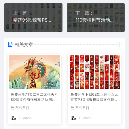
上一篇：
下一篇：
精选95款惊蛰PSD格式海报模板24节气图片设计素材免费分享下载平面无水印高清大图背景二十四节气整套资源源文件创意文化大全
110套植树节活动海报PSD格式素材免费分享下载绘画卡片kt板3月12日ps环创背景黑板报贴纸环保展板朋友圈图片3.12营销宣传
相关文章
免费分享71套二月二龙抬头P
免费分享下载62款正月十五元
SD源文件海报模板活动图片
宵节PSD海报模板源文件花灯
背景壁纸素材公司企业朋友圈
活动图片2025蛇年节日节庆
节气节日
节气节日
广告PS大师网高清合集中国
春节氛围喜庆背景设计素材公
传统节日平面设计宣传
司企业朋友圈吃汤圆
PSdashi
PSdashi