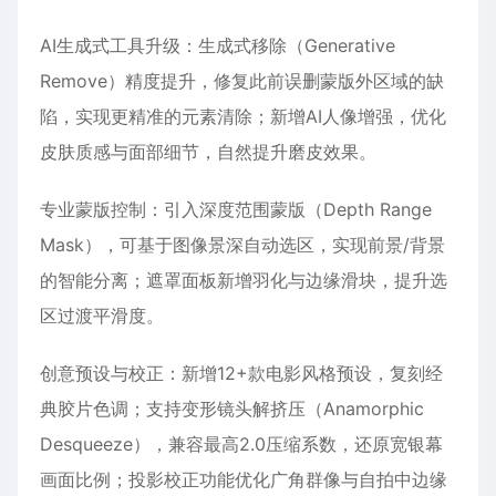
AI生成式工具升级‌：生成式移除（Generative
Remove）精度提升，修复此前误删蒙版外区域的缺
陷，实现更精准的元素清除；新增AI人像增强，优化
皮肤质感与面部细节，自然提升磨皮效果。
专业蒙版控制‌：引入‌深度范围蒙版‌（Depth Range
Mask），可基于图像景深自动选区，实现前景/背景
的智能分离；遮罩面板新增‌羽化‌与‌边缘‌滑块，提升选
区过渡平滑度。
创意预设与校正‌：新增‌12+款电影风格预设‌，复刻经
典胶片色调；支持‌变形镜头解挤压‌（Anamorphic
Desqueeze），兼容最高2.0压缩系数，还原宽银幕
画面比例；‌投影校正‌功能优化广角群像与自拍中边缘