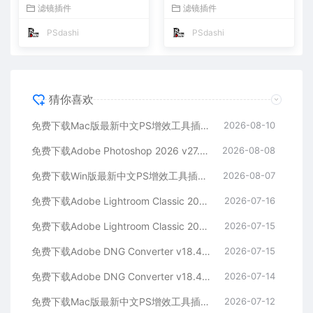
aw 2026 ACR v18.5.0 摄影
多国语言版中文LrC软件激活
滤镜插件
滤镜插件
后期一键安装包预设Lrc照片
安装包摄影后期照片图片编辑
文件文档格式打开处理编辑
工具
PSdashi
PSdashi
猜你喜欢
免费下载Mac版最新中文PS增效工具插件Adobe Camera Raw 2026 ACR v18.5.0 摄影后期一键安装包预设Lrc照片文件文档格式打开处理编辑
2026-08-10
免费下载Adobe Photoshop 2026 v27.9.1 for MAC多国语言版正式中文最新PS软件激活一键安装包Ai智能修图设计师平面设计工具
2026-08-08
免费下载Win版最新中文PS增效工具插件Adobe Camera Raw 2026 ACR v18.5.0 摄影后期一键安装包预设Lrc照片文件文档格式打开处理编辑
2026-08-07
免费下载Adobe Lightroom Classic 2026 v15.4.1 for Mac多国语言版中文LrC软件激活安装包摄影后期照片图片编辑工具
2026-07-16
免费下载Adobe Lightroom Classic 2026 v15.4.1 for win多国语言版中文LrC软件激活安装包摄影后期照片图片编辑工具
2026-07-15
免费下载Adobe DNG Converter v18.4.1 for Mac多国语言中文版安装包图片RAW相机照片格式转换器Lrc数字负片PS插件软件工具
2026-07-15
免费下载Adobe DNG Converter v18.4.1 for Win多国语言中文版安装包图片RAW相机照片格式转换器Lrc数字负片PS插件软件工具
2026-07-14
免费下载Mac版最新中文PS增效工具插件Adobe Camera Raw 2026 ACR v18.4.1 摄影后期一键安装包预设Lrc照片文件文档格式打开处理编辑
2026-07-12