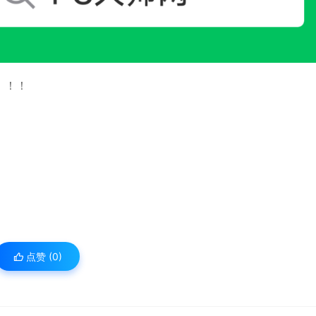
！！！
点赞 (
0
)