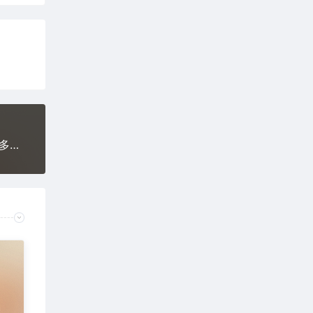
免费下载Adobe DNG Converter v18.2.2 for Win多国语言中文版安装包图片RAW相机照片格式转换器Lrc数字负片PS插件软件工具