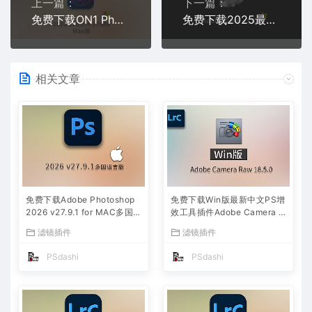
上一篇：
下一篇：
免费下载ON1 Photo RAW Max 2026 v20.0.4.17586 win多国语言中文版AI照片编辑软件最新安装包
免费下载2025最新版Adobe GenP v3.6.9官网入口Adobe全家桶激活工具跳过免费试用使用教程解锁PS弹窗软件
相关文章
免费下载Adobe Photoshop
免费下载Win版最新中文PS增
2026 v27.9.1 for MAC多国
效工具插件Adobe Camera R
语言版正式中文最新PS软件
aw 2026 ACR v18.5.0 摄影
滤镜插件
滤镜插件
激活一键安装包Ai智能修图设
后期一键安装包预设Lrc照片
计师平面设计工具
文件文档格式打开处理编辑
PSdashi
PSdashi