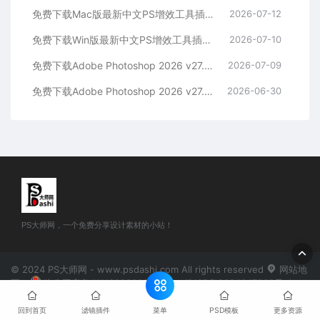
免费下载Mac版最新中文PS增效工具插件Adobe Camera Raw 2026 ACR v18.4.1 摄影后期一键安装包预设Lrc照片文件文档格式打开处理编辑
2026-07-12
免费下载Win版最新中文PS增效工具插件Adobe Camera Raw 2026 ACR v18.4.1 摄影后期一键安装包预设Lrc照片文件文档格式打开处理编辑
2026-07-10
免费下载Adobe Photoshop 2026 v27.8.0.13 for MAC多国语言版正式中文最新PS软件激活一键安装包Ai智能修图设计师平面设计工具
2026-07-09
免费下载Adobe Photoshop 2026 v27.8.0.13 for win多国语言版正式中文最新PS软件激活一键安装包Ai智能修图设计师平面设计工具
2026-06-30
PS大师网，一个免费分享设计素材的小站！
© 2024 PS大师网 - www.psdashi.com All rights reserved
网站地
图
豫公网安备41110002000302号
豫ICP备2024047263号-1
菜单
回到首页
滤镜插件
PSD模板
更多资源