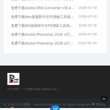
免费下载Adobe DNG Converter v18.4.1 for Win多国语言中文版安装包图片RAW相机照片格式转换器Lrc数字负片PS插件软件工具
2026-07-14
免费下载Mac版最新中文PS增效工具插件Adobe Camera Raw 2026 ACR v18.4.1 摄影后期一键安装包预设Lrc照片文件文档格式打开处理编辑
2026-07-12
免费下载Win版最新中文PS增效工具插件Adobe Camera Raw 2026 ACR v18.4.1 摄影后期一键安装包预设Lrc照片文件文档格式打开处理编辑
2026-07-10
免费下载Adobe Photoshop 2026 v27.8.0.13 for MAC多国语言版正式中文最新PS软件激活一键安装包Ai智能修图设计师平面设计工具
2026-07-09
免费下载Adobe Photoshop 2026 v27.8.0.13 for win多国语言版正式中文最新PS软件激活一键安装包Ai智能修图设计师平面设计工具
2026-06-30
PS大师网，一个免费分享设计素材的小站！
© 2024 PS大师网 - www.psdashi.com All rights reserved
网站地
图
豫公网安备41110002000302号
豫ICP备2024047263号-1