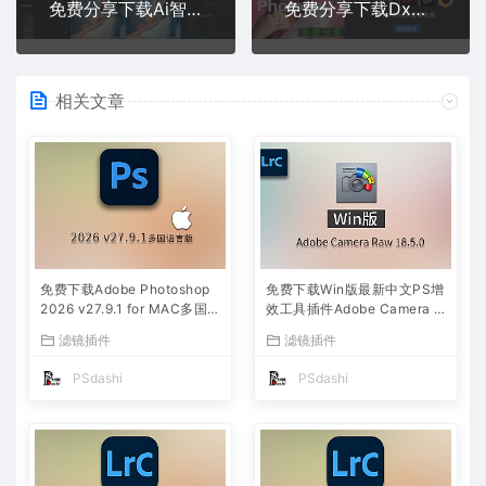
免费分享下载Ai智能修图摄影后期Perfectly Clear WorkBench v4.8.0.2852 win中文版安装包
免费分享下载DxO PhotoLab Elite v9.0.2.68 for Win版RAW照片摄影后期批量处理软件修图多国语言中文安装包
相关文章
免费下载Adobe Photoshop
免费下载Win版最新中文PS增
2026 v27.9.1 for MAC多国
效工具插件Adobe Camera R
语言版正式中文最新PS软件
aw 2026 ACR v18.5.0 摄影
滤镜插件
滤镜插件
激活一键安装包Ai智能修图设
后期一键安装包预设Lrc照片
计师平面设计工具
文件文档格式打开处理编辑
PSdashi
PSdashi