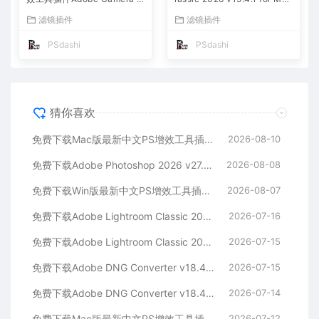
aw 2026 ACR v18.5.0 摄影
多国语言版中文LrC软件激活
滤镜插件
滤镜插件
后期一键安装包预设Lrc照片
安装包摄影后期照片图片编辑
文件文档格式打开处理编辑
工具
PSdashi
PSdashi
猜你喜欢
免费下载Mac版最新中文PS增效工具插件Adobe Camera Raw 2026 ACR v18.5.0 摄影后期一键安装包预设Lrc照片文件文档格式打开处理编辑
2026-08-10
免费下载Adobe Photoshop 2026 v27.9.1 for MAC多国语言版正式中文最新PS软件激活一键安装包Ai智能修图设计师平面设计工具
2026-08-08
免费下载Win版最新中文PS增效工具插件Adobe Camera Raw 2026 ACR v18.5.0 摄影后期一键安装包预设Lrc照片文件文档格式打开处理编辑
2026-08-07
免费下载Adobe Lightroom Classic 2026 v15.4.1 for Mac多国语言版中文LrC软件激活安装包摄影后期照片图片编辑工具
2026-07-16
免费下载Adobe Lightroom Classic 2026 v15.4.1 for win多国语言版中文LrC软件激活安装包摄影后期照片图片编辑工具
2026-07-15
免费下载Adobe DNG Converter v18.4.1 for Mac多国语言中文版安装包图片RAW相机照片格式转换器Lrc数字负片PS插件软件工具
2026-07-15
免费下载Adobe DNG Converter v18.4.1 for Win多国语言中文版安装包图片RAW相机照片格式转换器Lrc数字负片PS插件软件工具
2026-07-14
免费下载Mac版最新中文PS增效工具插件Adobe Camera Raw 2026 ACR v18.4.1 摄影后期一键安装包预设Lrc照片文件文档格式打开处理编辑
2026-07-12