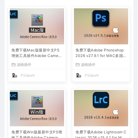
免费下载Mac版最新中文PS
免费下载Adobe Photoshop
增效工具插件Adobe Camera
2026 v27.9.1 for MAC多国
Raw 2026 ACR v18.5.0 摄
语言版正式中文最新PS软件
滤镜插件
滤镜插件
影后期一键安装包预设Lrc照
激活一键安装包Ai智能修图设
片文件文档格式打开处理编辑
计师平面设计工具
PSdashi
PSdashi
免费下载Win版最新中文PS增
免费下载Adobe Lightroom C
效工具插件Adobe Camera R
lassic 2026 v15.4.1 for Mac