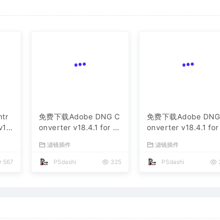
tr
免费下载Adobe DNG C
免费下载Adobe DNG
v1
onverter v18.4.1 for M
onverter v18.4.1 fo
语言
ac多国语言中文版安装
in多国语言中文版安
安装
滤镜插件
滤镜插件
包图片RAW相机照片格
包图片RAW相机照片
编
567
式转换器Lrc数字负片P
式转换器Lrc数字负片
PSdashi
325
PSdashi
S插件软件工具
S插件软件工具